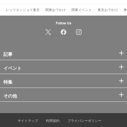
レッツエンジョイ東京
関東おでかけ
関東イベント
東京おでかけ
東
Follow Us
記事
イベント
特集
その他
サイトマップ
利用規約
プライバシーポリシー