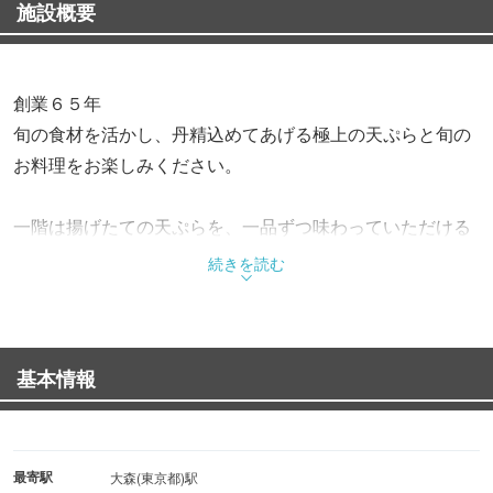
施設概要
創業６５年
旬の食材を活かし、丹精込めてあげる極上の天ぷらと旬の
お料理をお楽しみください。
一階は揚げたての天ぷらを、一品ずつ味わっていただける
カウンター席。
続きを読む
二階は和の趣感じる和室テーブル席となっております。
一日一組様限定の完全個室で、心ゆくまでおくつろぎいた
基本情報
だけます。
大切なお客様のご接待、ご家族の記念日などにご利用くだ
さいませ。
最寄駅
大森(東京都)駅