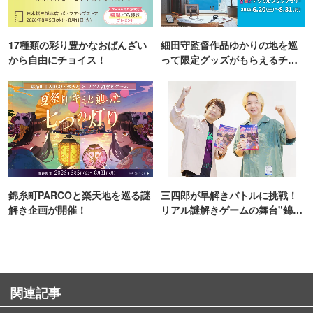
17種類の彩り豊かなおばんざい
細田守監督作品ゆかりの地を巡
から自由にチョイス！
って限定グッズがもらえるチャ
ンス！
錦糸町PARCOと楽天地を巡る謎
三四郎が早解きバトルに挑戦！
解き企画が開催！
リアル謎解きゲームの舞台"錦糸
町PARCO・楽天地"を巡る！
関連記事