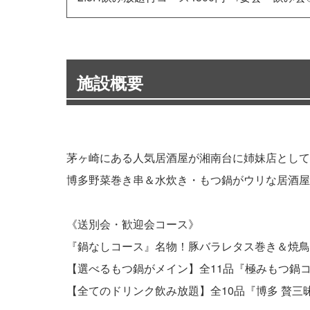
施設概要
茅ヶ崎にある人気居酒屋が湘南台に姉妹店として
博多野菜巻き串＆水炊き・もつ鍋がウリな居酒屋
《送別会・歓迎会コース》
『鍋なしコース』名物！豚バラレタス巻き＆焼鳥など
【選べるもつ鍋がメイン】全11品『極みもつ鍋コー
【全てのドリンク飲み放題】全10品『博多 贅三昧コ