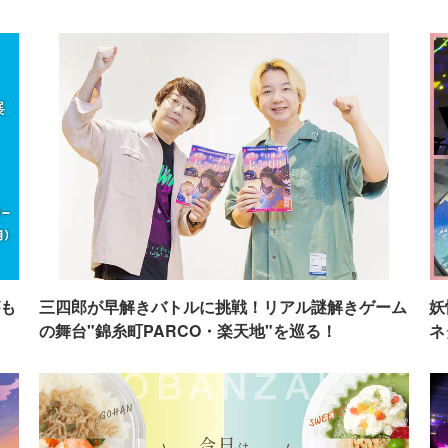
も
三四郎が早解きバトルに挑戦！リアル謎解きゲーム
妖
の舞台"錦糸町PARCO・楽天地"を巡る！
ネ