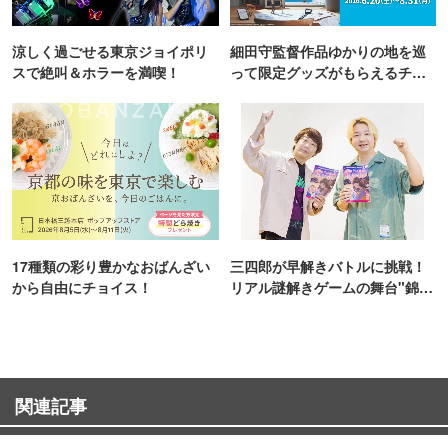
涼しく過ごせる東京ジョイポリ
細田守監督作品ゆかりの地を巡
スで絶叫＆ホラーを満喫！
って限定グッズがもらえるチャ
ンス！
17種類の彩り豊かなおばんざい
三四郎が早解きバトルに挑戦！
から自由にチョイス！
リアル謎解きゲームの舞台"錦糸
町PARCO・楽天地"を巡る！
関連記事