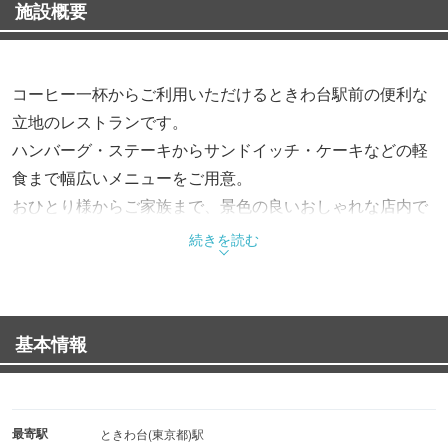
施設概要
コーヒー一杯からご利用いただけるときわ台駅前の便利な
立地のレストランです。
ハンバーグ・ステーキからサンドイッチ・ケーキなどの軽
食まで幅広いメニューをご用意。
おひとり様からご家族まで、景色の良いおしゃれな店内で
ゆったりとお楽しみ頂けます。
続きを読む
朝はコーヒーとサンドイッチ、昼はランチ、夜はアルコー
ルも交えてお食事頂くなど
幅広くご利用頂けます。
基本情報
皆様のご来店を心よりお待ちしております。
最寄駅
ときわ台(東京都)駅