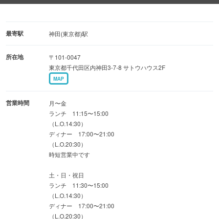
（税込）
【種類豊富なカレー】
最寄駅
神田(東京都)駅
◆シェフ特製チキンカレー …1,350円（税込）
所在地
〒101-0047
◆ラム・コリアンダー・カレー …1,250円（税込）
東京都千代田区内神田3-7-8 サトウハウス2F
◆ナスとオクラのカレー …1,150円（税込）
MAP
店内は落ち着いた雰囲気で、ゆったりとした時間をお過ご
営業時間
月〜金
しいただけます。
ランチ 11:15〜15:00
（L.O.14:30）
お近くにお越しの際はぜひお立ち寄りください。
ディナー 17:00〜21:00
（L.O.20:30）
※平日ランチはご予約、クレジットカード支払いを承って
時短営業中です
おりません。
土・日・祝日
ランチ 11:30〜15:00
（L.O.14:30）
ディナー 17:00〜21:00
（L.O.20:30）