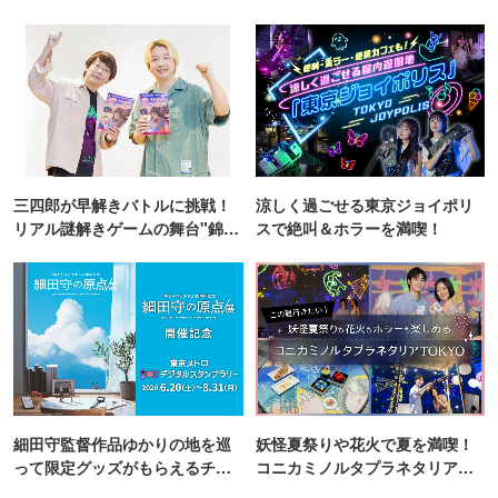
三四郎が早解きバトルに挑戦！
涼しく過ごせる東京ジョイポリ
リアル謎解きゲームの舞台"錦糸
スで絶叫＆ホラーを満喫！
町PARCO・楽天地"を巡る！
細田守監督作品ゆかりの地を巡
妖怪夏祭りや花火で夏を満喫！
って限定グッズがもらえるチャ
コニカミノルタプラネタリア
ンス！
TOKYO