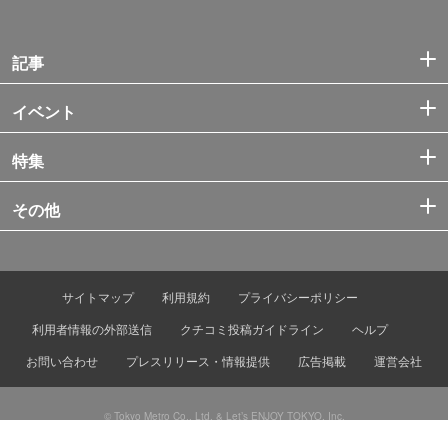
記事
イベント
特集
その他
サイトマップ
利用規約
プライバシーポリシー
利用者情報の外部送信
クチコミ投稿ガイドライン
ヘルプ
お問い合わせ
プレスリリース・情報提供
広告掲載
運営会社
© Tokyo Metro Co., Ltd. & Let’s ENJOY TOKYO, Inc.