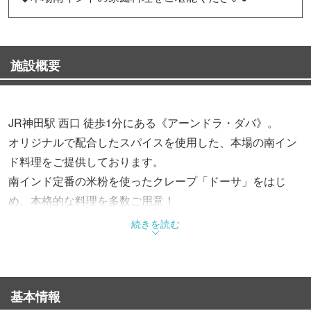
施設概要
JR神田駅 西口 徒歩1分にある《アーンドラ・ダバ》。
オリジナルで配合したスパイスを使用した、本場の南イン
ド料理をご提供しております。
南インド定番の米粉を使ったクレープ「ドーサ」をはじ
め、本格的な料理を多数ご用意！
続きを読む
【厳選コース】
◆ドーサ・野菜カレー・ベジタリアン・コース …3,500円
（税込）
基本情報
◆タンドリー ノンベジタリアンコース …3,500円