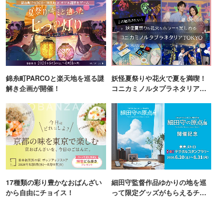
錦糸町PARCOと楽天地を巡る謎
妖怪夏祭りや花火で夏を満喫！
解き企画が開催！
コニカミノルタプラネタリア
TOKYO
17種類の彩り豊かなおばんざい
細田守監督作品ゆかりの地を巡
から自由にチョイス！
って限定グッズがもらえるチャ
ンス！