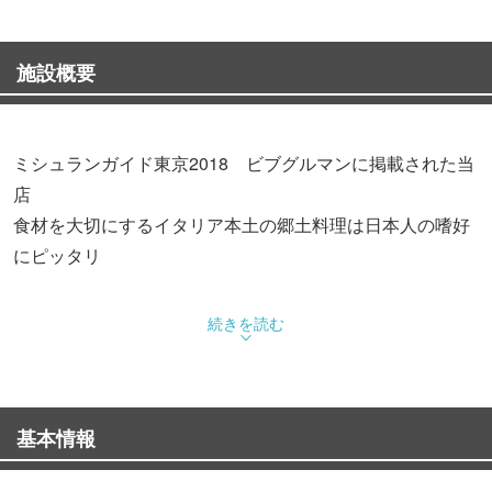
施設概要
ミシュランガイド東京2018 ビブグルマンに掲載された当
店
食材を大切にするイタリア本土の郷土料理は日本人の嗜好
にピッタリ
ランチ、ディナーコースだけでなくアラカルトでも楽しめ
続きを読む
る当店は、
緊張のデートにも、数々のレストランを楽しむ上級者の方
にも自在に対応致します
基本情報
イタリア旅行で召し上がったあの味！や、あのワインに合