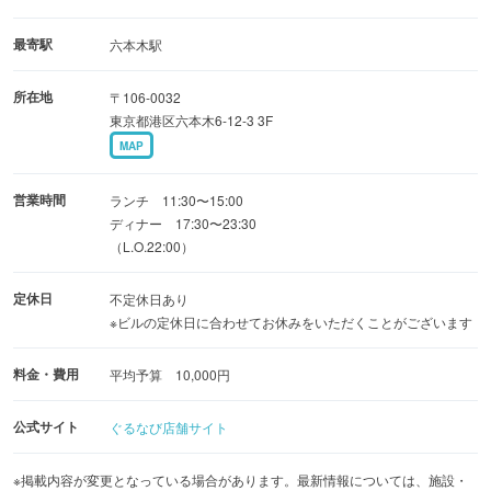
わせてなど、
メニューにお載せしていないメニューもお早めにご相談い
最寄駅
六本木駅
ただければ対応致します
所在地
〒106-0032
東京都港区六本木6-12-3 3F
MAP
営業時間
ランチ 11:30〜15:00
ディナー 17:30〜23:30
（L.O.22:00）
定休日
不定休日あり
※ビルの定休日に合わせてお休みをいただくことがございます
料金・費用
平均予算 10,000円
公式サイト
ぐるなび店舗サイト
※掲載内容が変更となっている場合があります。最新情報については、施設・