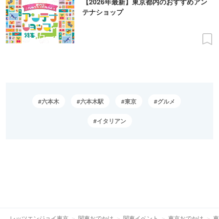
【2026年最新】東京都内のおすすめアン
テナショップ
六本木
六本木駅
東京
グルメ
イタリアン
レッツエンジョイ東京
関東おでかけ
関東イベント
東京おでかけ
東