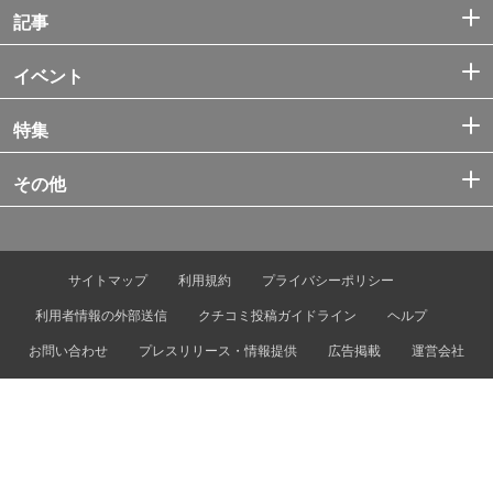
記事
イベント
特集
その他
サイトマップ
利用規約
プライバシーポリシー
利用者情報の外部送信
クチコミ投稿ガイドライン
ヘルプ
お問い合わせ
プレスリリース・情報提供
広告掲載
運営会社
© Tokyo Metro Co., Ltd. & Let’s ENJOY TOKYO, Inc.