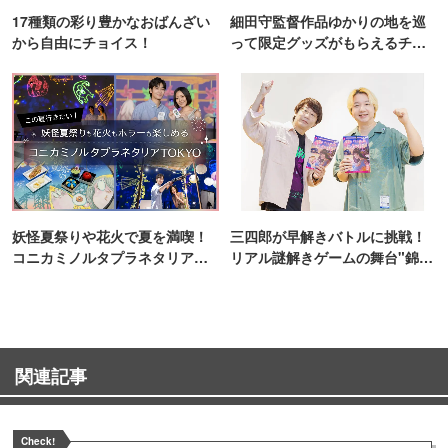
17種類の彩り豊かなおばんざい
細田守監督作品ゆかりの地を巡
から自由にチョイス！
って限定グッズがもらえるチャ
ンス！
妖怪夏祭りや花火で夏を満喫！
三四郎が早解きバトルに挑戦！
コニカミノルタプラネタリア
リアル謎解きゲームの舞台"錦糸
TOKYO
町PARCO・楽天地"を巡る！
関連記事
Check!