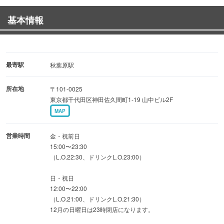
幹事様必見！！ご用意しております！
基本情報
産地直送の和牛肉寿司やカルパッチョが入った超お得なコ
ースが今なら￥5000→￥4000♪
さらに本コース限定でスパークリングも飲み放題に追加♪
他のコースでは味わえない贅沢なコースです。
最寄駅
秋葉原駅
女子会・誕生日・記念日・歓送迎会など様々なシーン
所在地
〒101-0025
に！！
東京都千代田区神田佐久間町1-19 山中ビル2F
MAP
◆おしゃれで広い個室空間
２名様から大人数でのご利用も！！
営業時間
金・祝前日
感染対策もばっちりの完全個室で宴会を・・・プライベー
15:00〜23:30
（L.O.22:30、ドリンクL.O.23:00）
トな隠れ家的なご利用も◎
日・祝日
12:00〜22:00
（L.O.21:00、ドリンクL.O.21:30）
12月の日曜日は23時閉店になります。