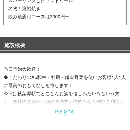
スパーリングとクラフトビール
名物！溶岩焼き
飲み放題付コースは3000円〜
施設概要
当日予約大歓迎！！
◆こだわりのA5和牛・牡蠣・鎌倉野菜を使いお客様1人1人
に最高のおもてなしを致します！
今日は秋葉原駅でとことんお酒を愉しみたいなという方
も、会社の宴会やお酒好きの方との飲み会もぜひご利用く
ださい◎飲み放題付コースは3000円〜
続きを読む
◆《コースはすべて3時間飲み放題付き》