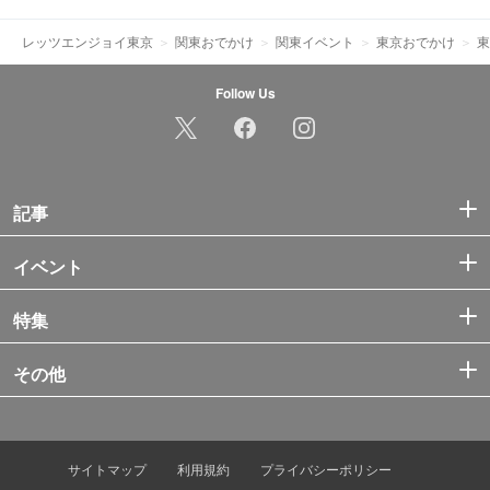
レッツエンジョイ東京
関東おでかけ
関東イベント
東京おでかけ
東
Follow Us
記事
イベント
特集
その他
サイトマップ
利用規約
プライバシーポリシー