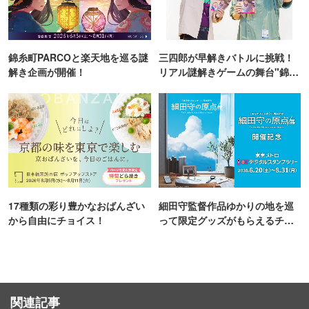
錦糸町PARCOと楽天地を巡る謎
三四郎が早解きバトルに挑戦！
解き企画が開催！
リアル謎解きゲームの舞台"錦糸
町PARCO・楽天地"を巡る！
17種類の彩り豊かなおばんざい
細田守監督作品ゆかりの地を巡
から自由にチョイス！
って限定グッズがもらえるチャ
ンス！
関連記事