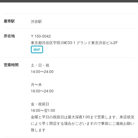
☆しっかり宴会コース〈9品2Hプレミアム飲放付〉5300円
→5000円
☆富士喜商店コース〈8品2Hプレミアム飲題付〉5800円
最寄駅
渋谷駅
→5500円
所在地
〒150-0042
☆真鯛しゃぶしゃぶコース〈7品2Hプレミアム飲放題付〉
東京都渋谷区宇田川町33-1 グランド東京渋谷ビル2F
5800円
MAP
◆日本酒と相性抜群！新登場！『宝石箱やおでん』など逸
営業時間
土・日・祝
品料理は全約50種類！
14:00〜24:00
月〜木
◆落ち着きのある和空間
16:00〜24:00
全席テーブル席2名様〜70名様まで自由自在♪
金・祝前日
16:00〜翌1:00
金曜と平日の祝前日は最大深夜1:00まで営業します。来店状況
により早く閉店する場合がございますので事前にご連絡お願い
致します