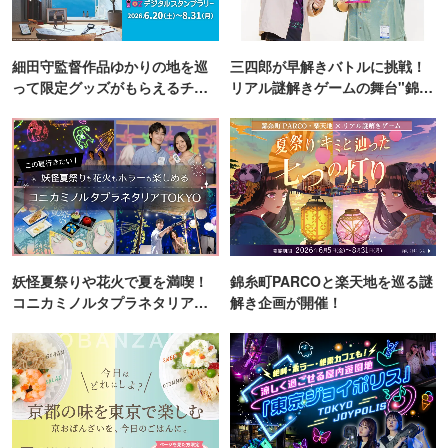
細田守監督作品ゆかりの地を巡
三四郎が早解きバトルに挑戦！
って限定グッズがもらえるチャ
リアル謎解きゲームの舞台"錦糸
ンス！
町PARCO・楽天地"を巡る！
妖怪夏祭りや花火で夏を満喫！
錦糸町PARCOと楽天地を巡る謎
コニカミノルタプラネタリア
解き企画が開催！
TOKYO