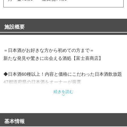
施設概要
＝日本酒がお好きな方から初めての方まで＝
新たな発見や驚きに出会える酒処【富士喜商店】
◆日本酒60種以上！内容と価格にこだわった日本酒飲放題
47都道府県の日本酒をオーナーが厳選
90分…1738円 2H…2178円
続きを読む
2.5H…2838円 無制限…3938円
◆お得な47都道府県日本酒飲放題付きコース
基本情報
☆気軽に宴会コース〈6品2H飲放付〉4500円