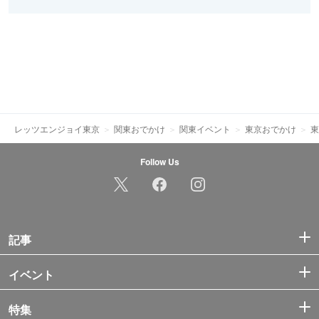
レッツエンジョイ東京
関東おでかけ
関東イベント
東京おでかけ
東
Follow Us
記事
イベント
特集