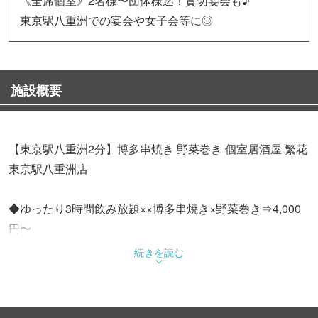
《全席個室》2名様〜団体様迄！貸切宴会も♪
東京駅八重洲での宴会や女子会等に◎
施設概要
【東京駅八重洲2分】博多串焼き 野菜巻き 個室居酒屋 繁花
東京駅八重洲店
◆ゆったり3時間飲み放題××博多串焼き×野菜巻き⇒4,000
円〜
自慢の本格地鶏は生産農家から直送!!
続きを読む
全国から選りすぐりのブランド銘柄肉をご堪能頂けます
♪