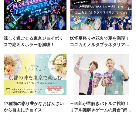
涼しく過ごせる東京ジョイポリ
妖怪夏祭りや花火で夏を満喫！
スで絶叫＆ホラーを満喫！
コニカミノルタプラネタリア
TOKYO
17種類の彩り豊かなおばんざい
三四郎が早解きバトルに挑戦！
から自由にチョイス！
リアル謎解きゲームの舞台"錦糸
町PARCO・楽天地"を巡る！