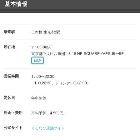
基本情報
― 黒龍や八海山など、全国各地の地酒・日本酒多数！ ―
◆間接照明が優しく照らすくつろぎの夜景個室♪
落ち着いた和の個室空間は2名様〜団体様迄♪大人数の宴
最寄駅
日本橋(東京都)駅
会には貸切対応も！
所在地
〒103-0028
東京駅八重洲での飲み会や女子会、合コンやデートなど
東京都中央区八重洲1-3-18 HP-SQUARE YAESU5〜6F
の宴会に◎
MAP
◆誕生日や記念日には無料サプライズ！
営業時間
15:00〜23:30
東京駅八重洲で誕生日や記念日などの大切な日をお過ご
（L.O.22:30、ドリンクL.O.23:00）
しのお客様には、
定休日
年中無休
特製メッセージプレートをご用意！サプライズもOK♪
歓迎会や送別会など歓送迎会にも◎
料金・費用
平均予算 4,500円
東京駅八重洲での飲み会や女子会、合コンやデートなどの
公式サイト
ぐるなび店舗サイト
宴会に◎