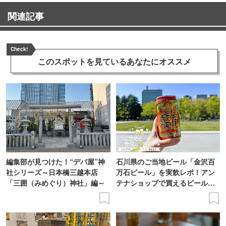
関連記事
Check!
このスポットを見ている
あなたにオススメ
編集部が見つけた！“デパ屋”神
石川県のご当地ビール「金沢百
社シリーズ～日本橋三越本店
万石ビール」を実飲レポ！アン
「三囲（みめぐり）神社」編～
テナショップで買えるビール特
集