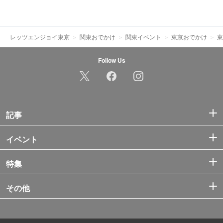
レッツエンジョイ東京
関東おでかけ
関東イベント
東京おでかけ
東
Follow Us
記事
イベント
特集
その他