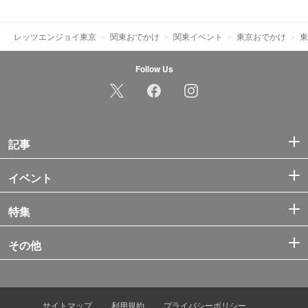
レッツエンジョイ東京
関東おでかけ
関東イベント
東京おでかけ
東
Follow Us
記事
イベント
特集
その他
サイトマップ
利用規約
プライバシーポリシー