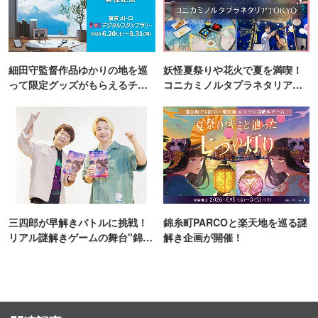
細田守監督作品ゆかりの地を巡
妖怪夏祭りや花火で夏を満喫！
って限定グッズがもらえるチャ
コニカミノルタプラネタリア
ンス！
TOKYO
三四郎が早解きバトルに挑戦！
錦糸町PARCOと楽天地を巡る謎
リアル謎解きゲームの舞台"錦糸
解き企画が開催！
町PARCO・楽天地"を巡る！