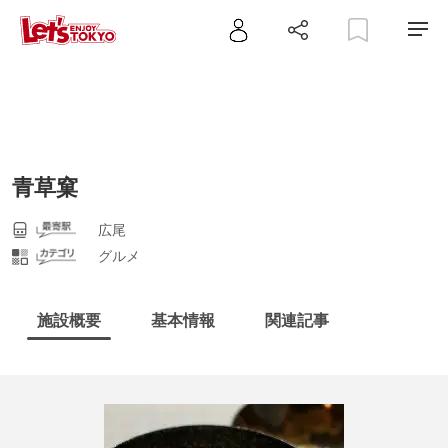
青草窠
広尾
グルメ
施設概要
基本情報
関連記事