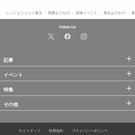
レッツエンジョイ東京
関東おでかけ
関東イベント
東京おでかけ
東
Follow Us
記事
イベント
特集
その他
サイトマップ
利用規約
プライバシーポリシー