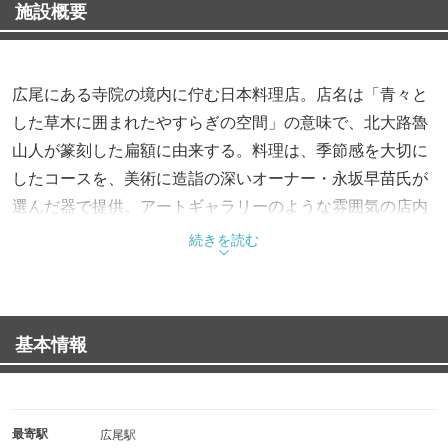
施設概要
広尾にある寺院の境内に佇む日本料理店。店名は「青々と
した草木に囲まれたやすらぎの空間」の意味で、北大路魯
山人が篆刻した扁額に由来する。料理は、季節感を大切に
したコースを、美術に造詣の深いオーナー・永坂早苗氏が
選んだ器で提供。アートギャラリーのような雰囲気の店内
には、炉を切った本格的な茶室も完備している。古今の日
続きを読む
本文化と芸術が息づく空間で、四季折々の滋味を満喫した
い。ミシュランガイド東京で2009年より連続掲載（星二
つ）。
基本情報
最寄駅
広尾駅