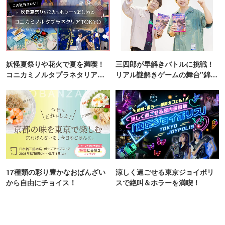
妖怪夏祭りや花火で夏を満喫！
三四郎が早解きバトルに挑戦！
コニカミノルタプラネタリア
リアル謎解きゲームの舞台"錦糸
TOKYO
町PARCO・楽天地"を巡る！
17種類の彩り豊かなおばんざい
涼しく過ごせる東京ジョイポリ
から自由にチョイス！
スで絶叫＆ホラーを満喫！