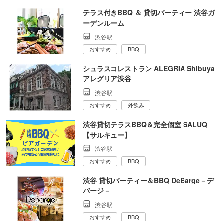
テラス付きBBQ ＆ 貸切パーティー 渋谷ガ
ーデンルーム
渋谷駅
おすすめ
BBQ
シュラスコレストラン ALEGRIA Shibuya
アレグリア渋谷
渋谷駅
おすすめ
外飲み
渋谷貸切テラスBBQ＆完全個室 SALUQ
【サルキュー】
渋谷駅
おすすめ
BBQ
渋谷 貸切パーティー＆BBQ DeBarge－デ
バージ－
渋谷駅
おすすめ
BBQ