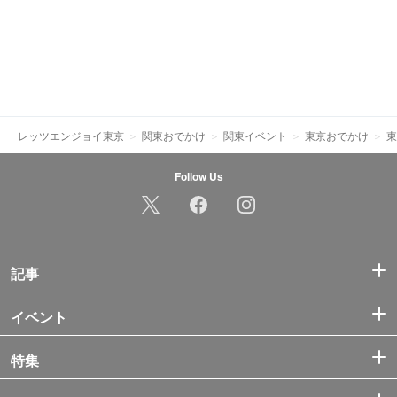
レッツエンジョイ東京
関東おでかけ
関東イベント
東京おでかけ
東
Follow Us
記事
イベント
特集