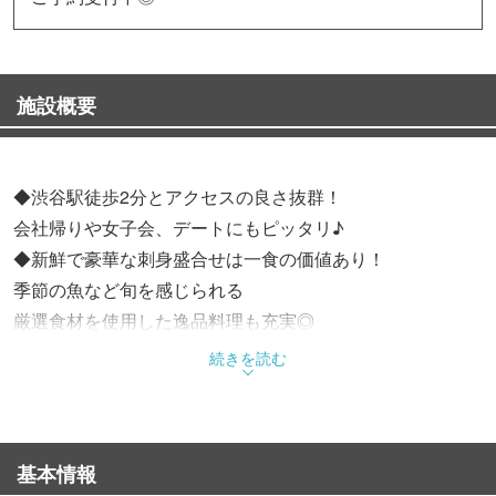
施設概要
◆渋谷駅徒歩2分とアクセスの良さ抜群！
会社帰りや女子会、デートにもピッタリ♪
◆新鮮で豪華な刺身盛合せは一食の価値あり！
季節の魚など旬を感じられる
厳選食材を使用した逸品料理も充実◎
こだわり抜いた眞吉のコースはお得なので宴会にもどうぞ
続きを読む
♪
基本情報