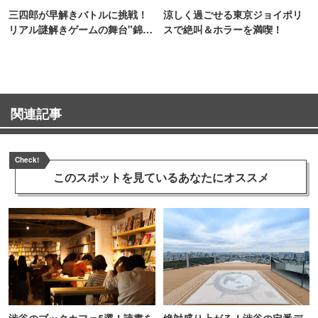
三四郎が早解きバトルに挑戦！
涼しく過ごせる東京ジョイポリ
リアル謎解きゲームの舞台"錦糸
スで絶叫＆ホラーを満喫！
町PARCO・楽天地"を巡る！
関連記事
Check!
このスポットを見ている
あなたにオススメ