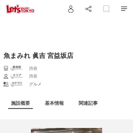
魚まみれ 眞吉 宮益坂店
渋谷
渋谷
グルメ
施設概要
基本情報
関連記事