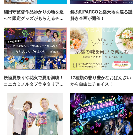
細田守監督作品ゆかりの地を巡
錦糸町PARCOと楽天地を巡る謎
って限定グッズがもらえるチャ
解き企画が開催！
ンス！
妖怪夏祭りや花火で夏を満喫！
17種類の彩り豊かなおばんざい
コニカミノルタプラネタリア
から自由にチョイス！
TOKYO