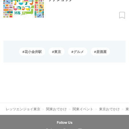
花小金井駅
東京
グルメ
居酒屋
レッツエンジョイ東京
関東おでかけ
関東イベント
東京おでかけ
東
Follow Us