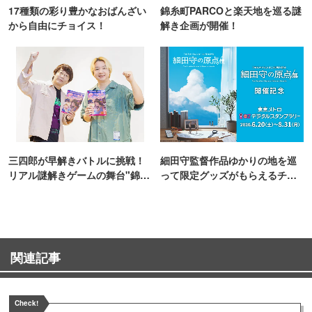
17種類の彩り豊かなおばんざい
錦糸町PARCOと楽天地を巡る謎
から自由にチョイス！
解き企画が開催！
三四郎が早解きバトルに挑戦！
細田守監督作品ゆかりの地を巡
リアル謎解きゲームの舞台"錦糸
って限定グッズがもらえるチャ
町PARCO・楽天地"を巡る！
ンス！
関連記事
Check!