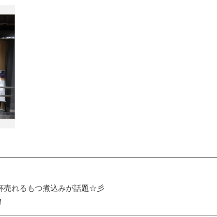
0杯売れるもつ煮込みが話題☆彡
！