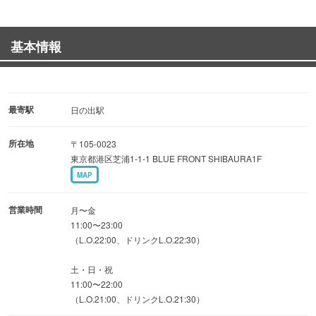
■牡蠣と相性抜群の日本酒■
全国各地から厳選した日本酒を豊富にご用意
基本情報
牡蠣の旨味を引き立てる銘柄から定番酒まで幅広く取り揃
えております
お好みの牡蠣と日本酒のペアリングをお楽しみください
最寄駅
日の出駅
■牡蠣が苦手な方も大歓迎■
所在地
〒105-0023
鮮魚のお刺身盛り合わせや黒毛和牛料理、蒸籠蒸し、土鍋
東京都港区芝浦1-1-1 BLUE FRONT SHIBAURA1F
ご飯など牡蠣以外のお料理も充実
MAP
牡蠣好きの方も苦手な方も一緒にお楽しみいただけるコー
スをご用意
営業時間
月〜金
11:00〜23:00
（L.O.22:00、ドリンクL.O.22:30）
■宴会・接待・会食にも最適■
6名様向けBOX席や20名様まで対応可能なテーブル席を完
土・日・祝
備。
11:00〜22:00
（L.O.21:00、ドリンクL.O.21:30）
貸切のご相談も承っております