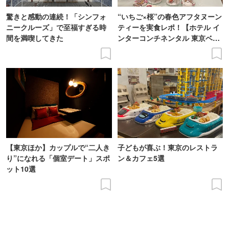
驚きと感動の連続！「シンフォ
“いちご×桜”の春色アフタヌーン
ニークルーズ」で至福すぎる時
ティーを実食レポ！【ホテル イ
間を満喫してきた
ンターコンチネンタル 東京ベ
イ】
【東京ほか】カップルで“二人き
子どもが喜ぶ！東京のレストラ
り”になれる「個室デート」スポ
ン＆カフェ5選
ット10選