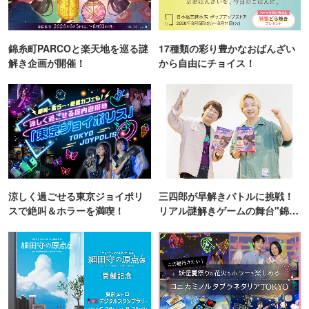
錦糸町PARCOと楽天地を巡る謎
17種類の彩り豊かなおばんざい
解き企画が開催！
から自由にチョイス！
涼しく過ごせる東京ジョイポリ
三四郎が早解きバトルに挑戦！
スで絶叫＆ホラーを満喫！
リアル謎解きゲームの舞台"錦糸
町PARCO・楽天地"を巡る！