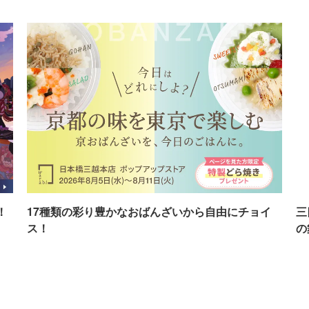
！
17種類の彩り豊かなおばんざいから自由にチョイ
三
ス！
の