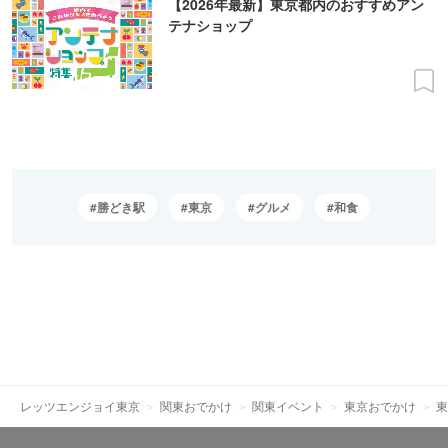
【2026年最新】東京都内のおすすめアン
テナショップ
勝どき駅
東京
グルメ
和食
レッツエンジョイ東京
関東おでかけ
関東イベント
東京おでかけ
東