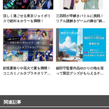
涼しく過ごせる東京ジョイポリ
三四郎が早解きバトルに挑戦！
スで絶叫＆ホラーを満喫！
リアル謎解きゲームの舞台"錦糸
町PARCO・楽天地"を巡る！
妖怪夏祭りや花火で夏を満喫！
細田守監督作品ゆかりの地を巡
コニカミノルタプラネタリア
って限定グッズがもらえるチャ
TOKYO
ンス！
関連記事