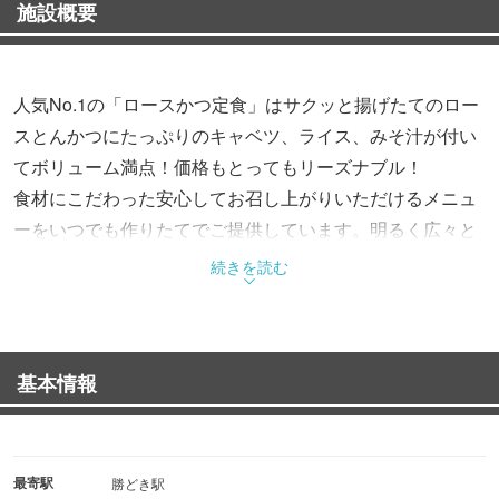
施設概要
人気No.1の「ロースかつ定食」はサクッと揚げたてのロー
スとんかつにたっぷりのキャベツ、ライス、みそ汁が付い
てボリューム満点！価格もとってもリーズナブル！
食材にこだわった安心してお召し上がりいただけるメニュ
ーをいつでも作りたてでご提供しています。明るく広々と
した店内では、テーブル席やキッズメニューも用意されて
続きを読む
おり、家族連れにも好評です！
基本情報
最寄駅
勝どき駅