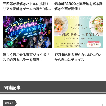
三四郎が早解きバトルに挑戦！
錦糸町PARCOと楽天地を巡る謎
リアル謎解きゲームの舞台"錦糸
解き企画が開催！
町PARCO・楽天地"を巡る！
涼しく過ごせる東京ジョイポリ
17種類の彩り豊かなおばんざい
スで絶叫＆ホラーを満喫！
から自由にチョイス！
関連記事
Check!