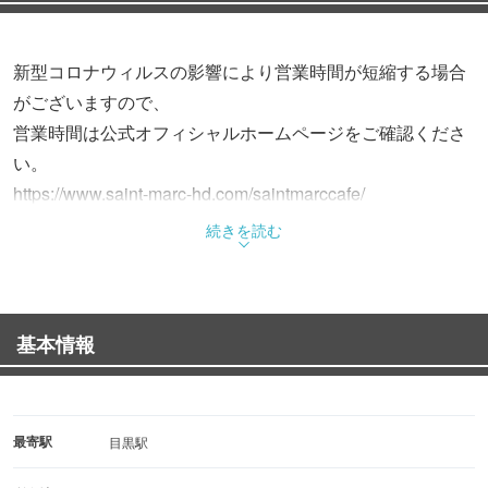
新型コロナウィルスの影響により営業時間が短縮する場合
がございますので、
営業時間は公式オフィシャルホームページをご確認くださ
い。
https://www.saint-marc-hd.com/saintmarccafe/
続きを読む
パンは窯から出したばかりの熱々を。
コーヒーはお客様からオーダーを頂いてから、
1杯ずつ豆を挽き抽出する「一杯だて方式」にこだわりま
基本情報
した。
いつもの暮らしに「ホッと」できる時間をご提供いたしま
す。
最寄駅
目黒駅