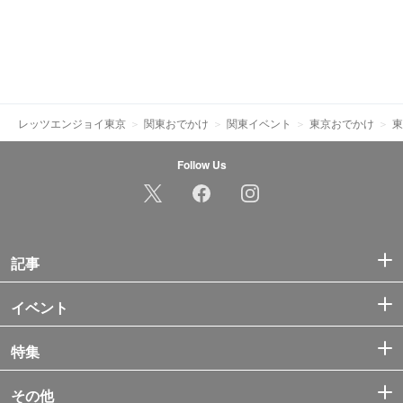
レッツエンジョイ東京
関東おでかけ
関東イベント
東京おでかけ
東
Follow Us
記事
イベント
特集
その他