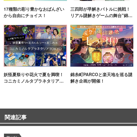
17種類の彩り豊かなおばんざい
三四郎が早解きバトルに挑戦！
から自由にチョイス！
リアル謎解きゲームの舞台"錦糸
町PARCO・楽天地"を巡る！
妖怪夏祭りや花火で夏を満喫！
錦糸町PARCOと楽天地を巡る謎
コニカミノルタプラネタリア
解き企画が開催！
TOKYO
関連記事