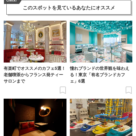
Check!
このスポットを見ている
あなたにオススメ
有楽町でオススメのカフェ5選！
憧れブランドの世界観を味わえ
老舗喫茶からフランス発ティー
る！東京「有名ブランドカフ
サロンまで
ェ」6選