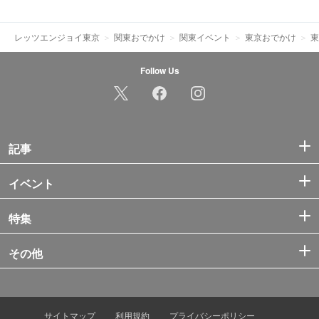
レッツエンジョイ東京
関東おでかけ
関東イベント
東京おでかけ
東
Follow Us
記事
イベント
特集
その他
サイトマップ
利用規約
プライバシーポリシー