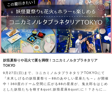
妖怪夏祭りや花火で夏を満喫！コニカミノルタプラネタリア
TOKYO
9月27日(日)まで、コニカミノルタプラネタリアTOKYOにて
『水木しげるの妖怪夏祭り～88のあやしい星座たち～』が開催
中！360度のドーム空間に広がる88の星座が、鬼太郎をはじめ
とした妖怪たちを映す&quot;妖怪星座&quot;に！？さらに例
年人気の夏祭り屋台も妖怪仕様で登場！怪しくもどこか愛らし
い妖怪たちが潜む不思議な空間に、ぜひ訪れてみて！