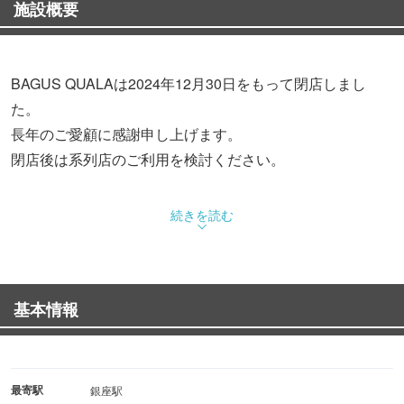
施設概要
BAGUS QUALAは2024年12月30日をもって閉店しまし
た。
長年のご愛顧に感謝申し上げます。
閉店後は系列店のご利用を検討ください。
＝系列店のご案内＝
続きを読む
・BAGUS EXE
〒104-0061 東京都中央区銀座6-3-9 高松ビル2F
TEL: 03-5537-1297
基本情報
・BAGUS GOLKA
〒104-0061 東京都中央区銀座8-10-17 銀座サザンビル4~6F
TEL: 03-5537-3394
最寄駅
銀座駅