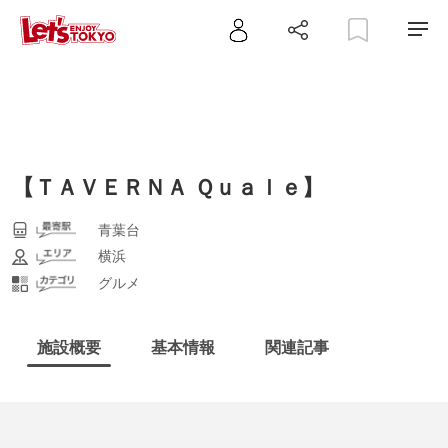
【ＴＡＶＥＲＮＡ Ｑｕａｌｅ】
青葉台
横浜
グルメ
施設概要
基本情報
関連記事