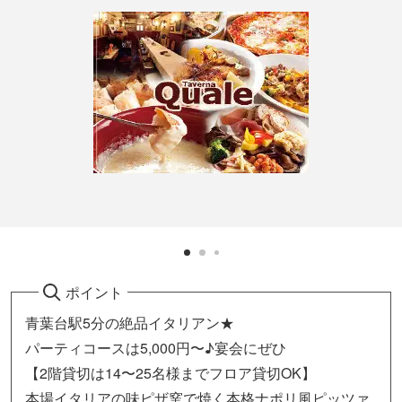
ポイント
青葉台駅5分の絶品イタリアン★
パーティコースは5,000円〜♪宴会にぜひ
【2階貸切は14〜25名様までフロア貸切OK】
本場イタリアの味ピザ窯で焼く本格ナポリ風ピッツァ