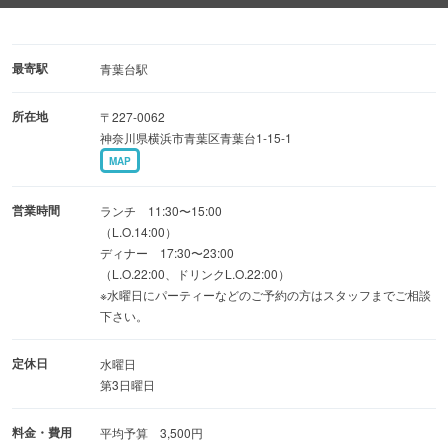
★当店のピザ生地は2日間冷蔵熟成
500度まで上がるピザ専用焼き窯で1分弱で焼き上げた
本格ナポリ風ピッツァをお楽しみください♪
最寄駅
青葉台駅
所在地
〒227-0062
※ディナータイムは1ドリンク制となります。
神奈川県横浜市青葉区青葉台1-15-1
※ご予約の問い合わせは、できるだけ営業時間外にお願い
MAP
いたします。
※他のお客様にご迷惑が数回発生してしまいましたので、
営業時間
ランチ 11:30〜15:00
誠に恐れ入りますが未就学児の入店はご遠慮させていただ
（L.O.14:00）
ディナー 17:30〜23:00
いております。
（L.O.22:00、ドリンクL.O.22:00）
※水曜日にパーティーなどのご予約の方はスタッフまでご相談
下さい。
定休日
水曜日
第3日曜日
料金・費用
平均予算 3,500円