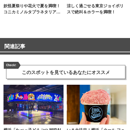
妖怪夏祭りや花火で夏を満喫！
涼しく過ごせる東京ジョイポリ
コニカミノルタプラネタリア
スで絶叫＆ホラーを満喫！
TOKYO
関連記事
Check!
このスポットを見ている
あなたにオススメ
横浜「たべっ子どうぶつ MIRAI
いま大注目！横浜「クール フュ