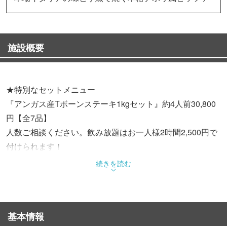
施設概要
★特別なセットメニュー
『アンガス産Tボーンステーキ1kgセット』約4人前30,800
円【全7品】
人数ご相談ください。飲み放題はお一人様2時間2,500円で
付けられます！
続きを読む
★2階フロア貸切14名様〜
最大25名様までOK！団体様のパーティに♪
お気軽にランチやディナーをお楽しみください！
基本情報