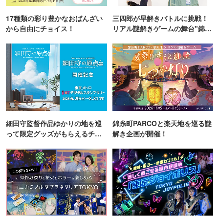
17種類の彩り豊かなおばんざい
三四郎が早解きバトルに挑戦！
から自由にチョイス！
リアル謎解きゲームの舞台"錦糸
町PARCO・楽天地"を巡る！
細田守監督作品ゆかりの地を巡
錦糸町PARCOと楽天地を巡る謎
って限定グッズがもらえるチャ
解き企画が開催！
ンス！