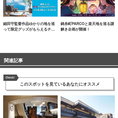
細田守監督作品ゆかりの地を巡
錦糸町PARCOと楽天地を巡る謎
って限定グッズがもらえるチャ
解き企画が開催！
ンス！
関連記事
Check!
このスポットを見ている
あなたにオススメ