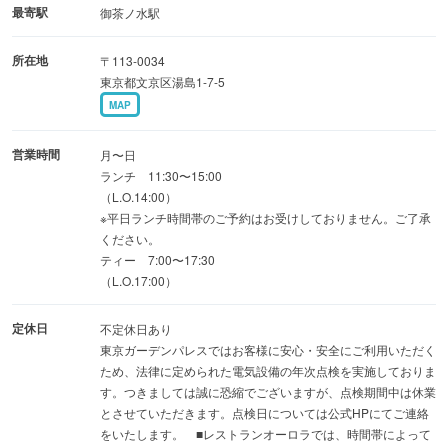
最寄駅
御茶ノ水駅
所在地
〒113-0034
東京都文京区湯島1-7-5
MAP
営業時間
月〜日
ランチ 11:30〜15:00
（L.O.14:00）
※平日ランチ時間帯のご予約はお受けしておりません。ご了承
ください。
ティー 7:00〜17:30
（L.O.17:00）
定休日
不定休日あり
東京ガーデンパレスではお客様に安心・安全にご利用いただく
ため、法律に定められた電気設備の年次点検を実施しておりま
す。つきましては誠に恐縮でございますが、点検期間中は休業
とさせていただきます。点検日については公式HPにてご連絡
をいたします。 ■レストランオーロラでは、時間帯によって