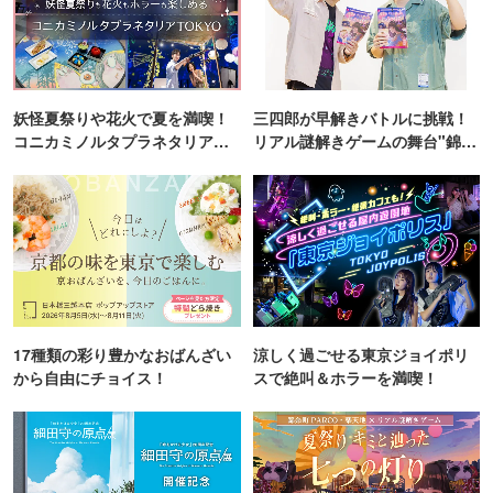
妖怪夏祭りや花火で夏を満喫！
三四郎が早解きバトルに挑戦！
コニカミノルタプラネタリア
リアル謎解きゲームの舞台"錦糸
TOKYO
町PARCO・楽天地"を巡る！
17種類の彩り豊かなおばんざい
涼しく過ごせる東京ジョイポリ
から自由にチョイス！
スで絶叫＆ホラーを満喫！