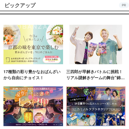
ピックアップ
PR
17種類の彩り豊かなおばんざい
三四郎が早解きバトルに挑戦！
から自由にチョイス！
リアル謎解きゲームの舞台"錦糸
町PARCO・楽天地"を巡る！