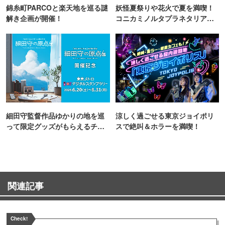
錦糸町PARCOと楽天地を巡る謎
妖怪夏祭りや花火で夏を満喫！
解き企画が開催！
コニカミノルタプラネタリア
TOKYO
細田守監督作品ゆかりの地を巡
涼しく過ごせる東京ジョイポリ
って限定グッズがもらえるチャ
スで絶叫＆ホラーを満喫！
ンス！
関連記事
Check!