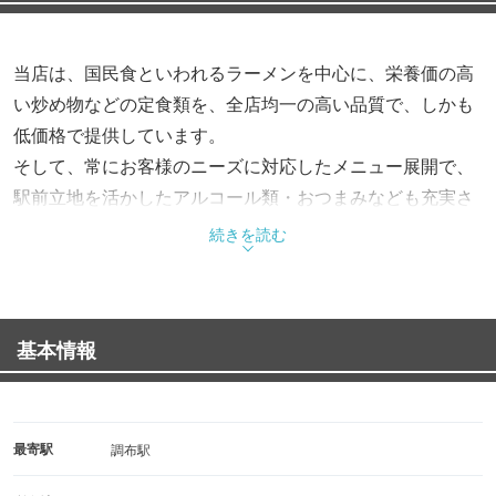
当店は、国民食といわれるラーメンを中心に、栄養価の高
い炒め物などの定食類を、全店均一の高い品質で、しかも
低価格で提供しています。
そして、常にお客様のニーズに対応したメニュー展開で、
駅前立地を活かしたアルコール類・おつまみなども充実さ
せています。
続きを読む
【年末年始営業時間について】
年末年始(2022年12月29日〜2023年1月3日)の営業時間につ
基本情報
きましては店舗へお問い合わせください。
最寄駅
調布駅