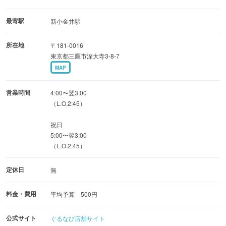
最寄駅
新小金井駅
所在地
〒181-0016
東京都三鷹市深大寺3-8-7
MAP
営業時間
4:00〜翌3:00
（L.O.2:45）
祝日
5:00〜翌3:00
（L.O.2:45）
定休日
無
料金・費用
平均予算 500円
公式サイト
ぐるなび店舗サイト