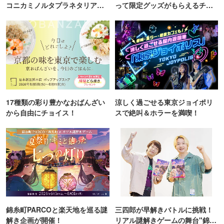
コニカミノルタプラネタリア
って限定グッズがもらえるチャ
TOKYO
ンス！
17種類の彩り豊かなおばんざい
涼しく過ごせる東京ジョイポリ
から自由にチョイス！
スで絶叫＆ホラーを満喫！
錦糸町PARCOと楽天地を巡る謎
三四郎が早解きバトルに挑戦！
解き企画が開催！
リアル謎解きゲームの舞台"錦糸