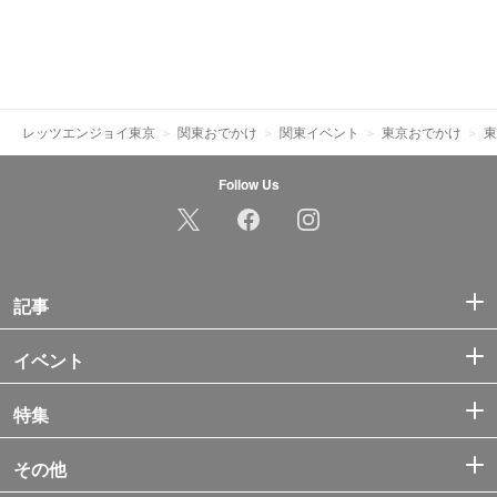
レッツエンジョイ東京
関東おでかけ
関東イベント
東京おでかけ
東
Follow Us
記事
イベント
特集
その他