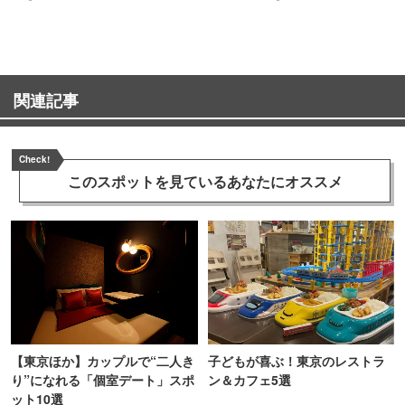
町PARCO・楽天地"を巡る！
関連記事
Check!
このスポットを見ている
あなたにオススメ
【東京ほか】カップルで“二人き
子どもが喜ぶ！東京のレストラ
り”になれる「個室デート」スポ
ン＆カフェ5選
ット10選