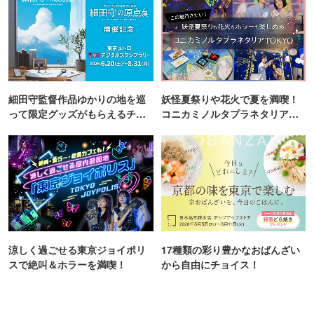
細田守監督作品ゆかりの地を巡
妖怪夏祭りや花火で夏を満喫！
って限定グッズがもらえるチャ
コニカミノルタプラネタリア
ンス！
TOKYO
涼しく過ごせる東京ジョイポリ
17種類の彩り豊かなおばんざい
スで絶叫＆ホラーを満喫！
から自由にチョイス！