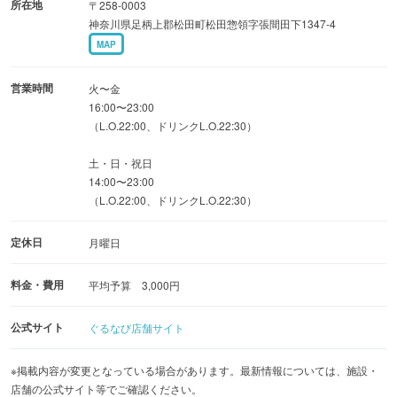
所在地
〒258-0003
通常ならお一人様+500円のオプションが無料♪
神奈川県足柄上郡松田町松田惣領字張間田下1347-4
MAP
■個室 - テーブル・掘りごたつ -
・2名様〜利用可
営業時間
火〜金
16:00〜23:00
（L.O.22:00、ドリンクL.O.22:30）
土・日・祝日
14:00〜23:00
（L.O.22:00、ドリンクL.O.22:30）
定休日
月曜日
料金・費用
平均予算 3,000円
公式サイト
ぐるなび店舗サイト
※掲載内容が変更となっている場合があります。最新情報については、施設・
店舗の公式サイト等でご確認ください。