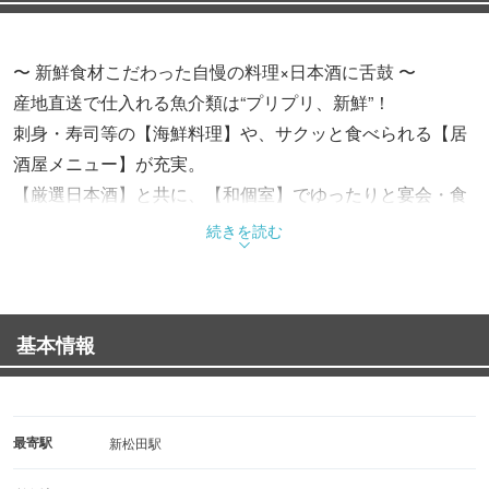
〜 新鮮食材こだわった自慢の料理×日本酒に舌鼓 〜
産地直送で仕入れる魚介類は“プリプリ、新鮮”！
刺身・寿司等の【海鮮料理】や、サクッと食べられる【居
酒屋メニュー】が充実。
【厳選日本酒】と共に、【和個室】でゆったりと宴会・食
事をお楽しみください。
続きを読む
◇◆◇ 日〜木曜がお得！夏のプレミアムコース4500
円〜 ◇◆◇
基本情報
今年の夏のプレミアムは「うなぎ」や「穴子」に「本ズワ
イガニ」「牛みすじステーキ」等、季節の魚介とご馳走を
織り込んだ3コース。「オクラ」「茄子」など季節を感じ
させる食材も使用したお料理は、夏にうってつけ。更に
最寄駅
新松田駅
日〜木曜は「飲み放題3時間」or「全メニュー飲み放題」の