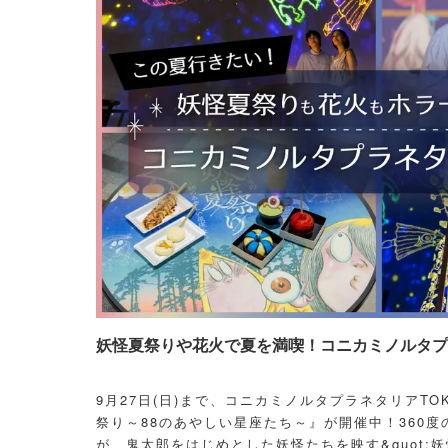
妖怪夏祭りや花火で夏を満喫！コニカミノルタプラ
9月27日(日)まで、コニカミノルタプラネタリアT
祭り～88のあやしい星座たち～』が開催中！360度
が、鬼太郎をはじめとした妖怪たちを映す&quot;妖