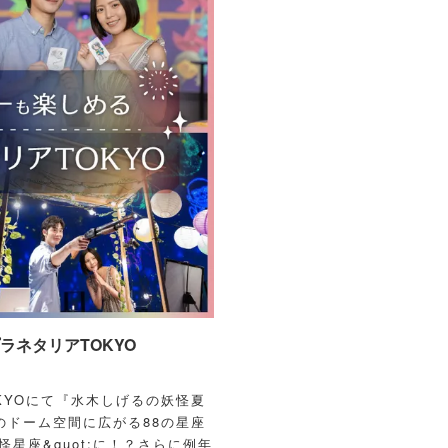
ネタリアTOKYO
OKYOにて『水木しげるの妖怪夏
のドーム空間に広がる88の星座
怪星座&quot;に！？さらに例年