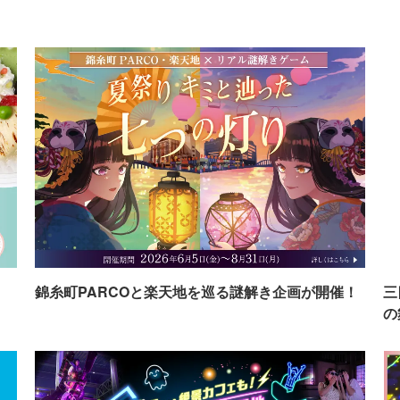
イ
錦糸町PARCOと楽天地を巡る謎解き企画が開催！
三
の