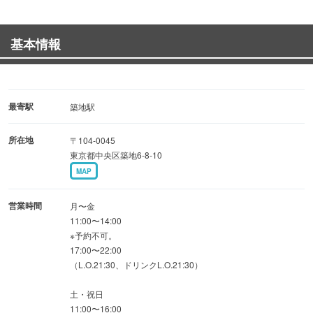
トロ・ウニ・イクラ等すべて食べ放題です。(ネタ数に限り
基本情報
あり)
ネタが無くなり次第営業終了となりますのでお早めにご来
店下さい。
最寄駅
築地駅
所在地
〒104-0045
※事前予約不可 ⇒当日朝8:30までに店頭に予約表を出しま
東京都中央区築地6-8-10
すので、必要事項を記入し再度御来店下さい。
MAP
ご案内時、不在の場合は他のお客様を優先します。
営業時間
月〜金
11:00〜14:00
※予約不可。
※目安として1時間で約20名回転します。
17:00〜22:00
（L.O.21:30、ドリンクL.O.21:30）
土・祝日
11:00〜16:00