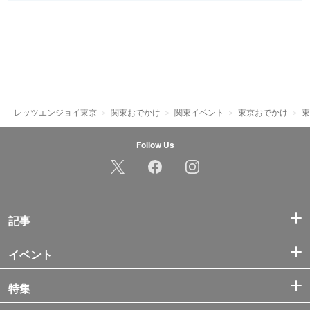
レッツエンジョイ東京
関東おでかけ
関東イベント
東京おでかけ
東
Follow Us
記事
イベント
特集