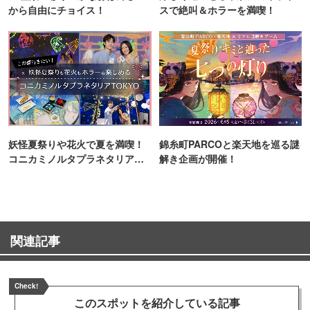
から自由にチョイス！
スで絶叫＆ホラーを満喫！
妖怪夏祭りや花火で夏を満喫！
錦糸町PARCOと楽天地を巡る謎
コニカミノルタプラネタリア
解き企画が開催！
TOKYO
関連記事
Check!
このスポットを
紹介している記事