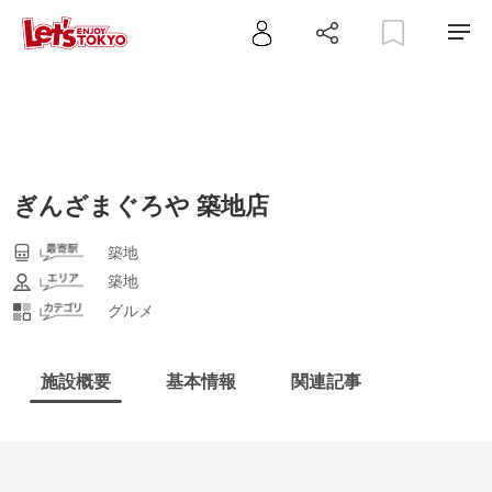
ぎんざまぐろや 築地店
築地
築地
グルメ
施設概要
基本情報
関連記事