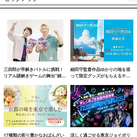
三四郎が早解きバトルに挑戦！
細田守監督作品ゆかりの地を巡
リアル謎解きゲームの舞台"錦糸
って限定グッズがもらえるチャ
町PARCO・楽天地"を巡る！
ンス！
17種類の彩り豊かなおばんざい
涼しく過ごせる東京ジョイポリ