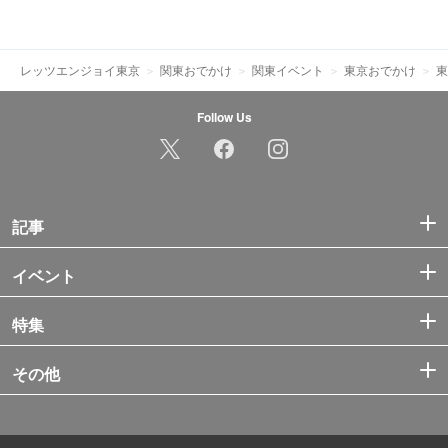
レッツエンジョイ東京
関東おでかけ
関東イベント
東京おでかけ
東
Follow Us
記事
イベント
特集
その他