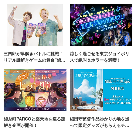
TOKYO
三四郎が早解きバトルに挑戦！
涼しく過ごせる東京ジョイポリ
リアル謎解きゲームの舞台"錦糸
スで絶叫＆ホラーを満喫！
町PARCO・楽天地"を巡る！
錦糸町PARCOと楽天地を巡る謎
細田守監督作品ゆかりの地を巡
解き企画が開催！
って限定グッズがもらえるチャ
ンス！