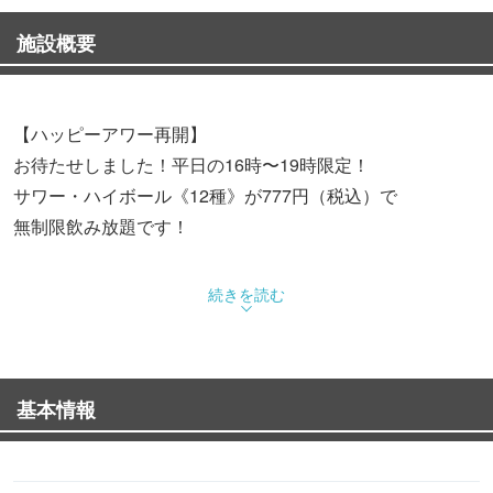
施設概要
【ハッピーアワー再開】
お待たせしました！平日の16時〜19時限定！
サワー・ハイボール《12種》が777円（税込）で
無制限飲み放題です！
大塚北口にある『東京大塚のれん街』
続きを読む
屋台を連想させる10軒の古き良き古民家を活かした飲み屋
の集合体。
その一角にあるのが当店『酒肴 北斎』
基本情報
生肉刺しをはじめ、あて寿司・燻製・煮込み・揚げ物など
お酒のアテにぴったりの江戸料理、馬肉料理の数々。