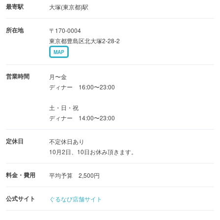
他にはない、酒飲みのための酒肴をお楽しみ下さい。
最寄駅
大塚(東京都)駅
所在地
〒170-0004
総席数35席の店内には、カウンター・テーブル席を完備。
東京都豊島区北大塚2-28-2
江戸時代の情緒を折り混ぜたお洒落な店内で、のんびりと
MAP
した時間をお過ごしください。
営業時間
月〜金
ディナー 16:00〜23:00
土・日・祝
ディナー 14:00〜23:00
定休日
不定休日あり
10月2日、10日お休み頂きます。
料金・費用
平均予算 2,500円
公式サイト
ぐるなび店舗サイト