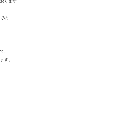
おります
での
て、
ます。