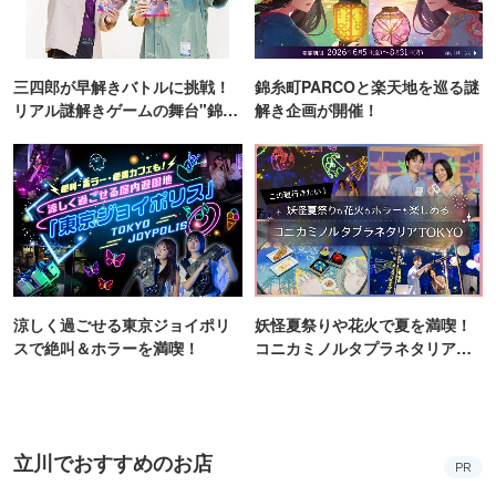
三四郎が早解きバトルに挑戦！
錦糸町PARCOと楽天地を巡る謎
リアル謎解きゲームの舞台"錦糸
解き企画が開催！
町PARCO・楽天地"を巡る！
涼しく過ごせる東京ジョイポリ
妖怪夏祭りや花火で夏を満喫！
スで絶叫＆ホラーを満喫！
コニカミノルタプラネタリア
TOKYO
立川でおすすめのお店
PR