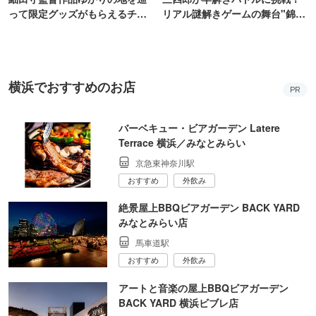
って限定グッズがもらえるチャ
リアル謎解きゲームの舞台"錦糸
ンス！
町PARCO・楽天地"を巡る！
横浜でおすすめのお店
PR
バーベキュー・ビアガーデン Latere
Terrace 横浜／みなとみらい
京急東神奈川駅
おすすめ
外飲み
絶景屋上BBQビアガーデン BACK YARD
みなとみらい店
馬車道駅
おすすめ
外飲み
アートと音楽の屋上BBQビアガーデン
BACK YARD 横浜ビブレ店