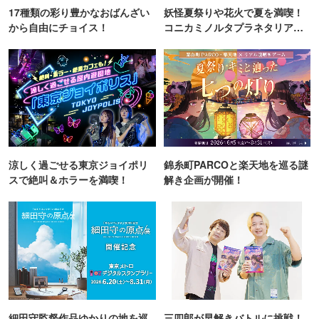
17種類の彩り豊かなおばんざい
妖怪夏祭りや花火で夏を満喫！
から自由にチョイス！
コニカミノルタプラネタリア
TOKYO
涼しく過ごせる東京ジョイポリ
錦糸町PARCOと楽天地を巡る謎
スで絶叫＆ホラーを満喫！
解き企画が開催！
細田守監督作品ゆかりの地を巡
三四郎が早解きバトルに挑戦！