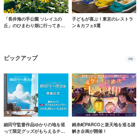
「長井海の手公園 ソレイユの
子どもが喜ぶ！東京のレストラ
丘」のひまわり畑に行ってき
ン＆カフェ5選
た！ひまわりグルメも堪能
【2026】
ピックアップ
PR
細田守監督作品ゆかりの地を巡
錦糸町PARCOと楽天地を巡る謎
って限定グッズがもらえるチャ
解き企画が開催！
ンス！