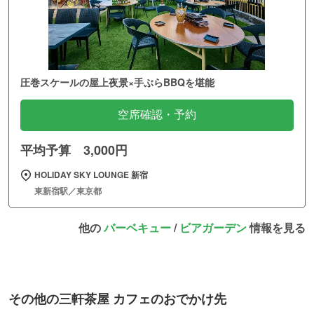
圧巻スケールの屋上夜景×手ぶらBBQを堪能
空席確認・予約
平均予算 3,000円
HOLIDAY SKY LOUNGE 新宿
東新宿駅／東京都
他の
バーベキュー
/
ビアガーデン
情報を見る
その他の三軒茶屋 カフェのおでかけ先