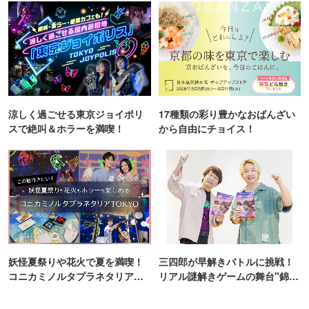
涼しく過ごせる東京ジョイポリ
17種類の彩り豊かなおばんざい
スで絶叫＆ホラーを満喫！
から自由にチョイス！
妖怪夏祭りや花火で夏を満喫！
三四郎が早解きバトルに挑戦！
コニカミノルタプラネタリア
リアル謎解きゲームの舞台"錦糸
TOKYO
町PARCO・楽天地"を巡る！