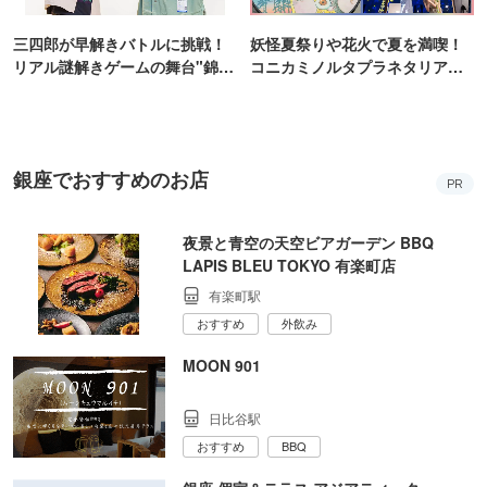
三四郎が早解きバトルに挑戦！
妖怪夏祭りや花火で夏を満喫！
リアル謎解きゲームの舞台"錦糸
コニカミノルタプラネタリア
町PARCO・楽天地"を巡る！
TOKYO
銀座でおすすめのお店
PR
夜景と青空の天空ビアガーデン BBQ
LAPIS BLEU TOKYO 有楽町店
有楽町駅
おすすめ
外飲み
MOON 901
日比谷駅
おすすめ
BBQ