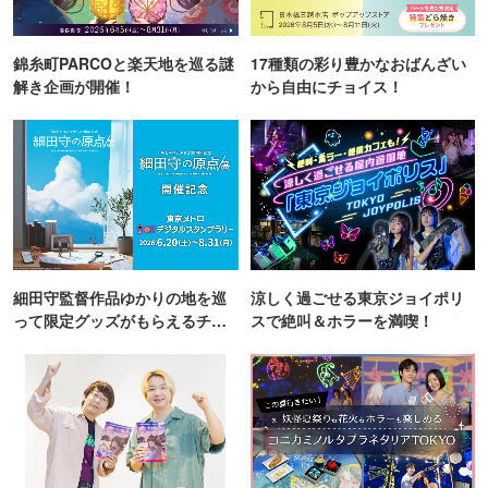
錦糸町PARCOと楽天地を巡る謎
17種類の彩り豊かなおばんざい
解き企画が開催！
から自由にチョイス！
細田守監督作品ゆかりの地を巡
涼しく過ごせる東京ジョイポリ
って限定グッズがもらえるチャ
スで絶叫＆ホラーを満喫！
ンス！