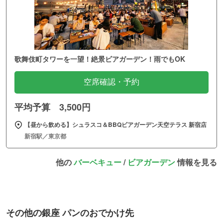
歌舞伎町タワーを一望！絶景ビアガーデン！雨でもOK
空席確認・予約
平均予算 3,500円
【昼から飲める】シュラスコ＆BBQビアガーデン天空テラス 新宿店
新宿駅／東京都
他の
バーベキュー
/
ビアガーデン
情報を見る
その他の銀座 パンのおでかけ先