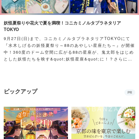
妖怪夏祭りや花火で夏を満喫！コニカミノルタプラネタリア
TOKYO
9月27日(日)まで、コニカミノルタプラネタリアTOKYOにて
『水木しげるの妖怪夏祭り～88のあやしい星座たち～』が開催
中！360度のドーム空間に広がる88の星座が、鬼太郎をはじめ
とした妖怪たちを映す&quot;妖怪星座&quot;に！？さらに例
年人気の夏祭り屋台も妖怪仕様で登場！怪しくもどこか愛らし
い妖怪たちが潜む不思議な空間に、ぜひ訪れてみて！
ピックアップ
PR