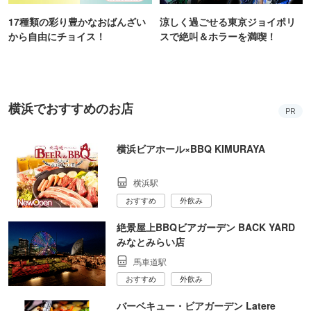
17種類の彩り豊かなおばんざい
涼しく過ごせる東京ジョイポリ
から自由にチョイス！
スで絶叫＆ホラーを満喫！
横浜でおすすめのお店
PR
横浜ビアホール×BBQ KIMURAYA
横浜駅
おすすめ
外飲み
絶景屋上BBQビアガーデン BACK YARD
みなとみらい店
馬車道駅
おすすめ
外飲み
バーベキュー・ビアガーデン Latere