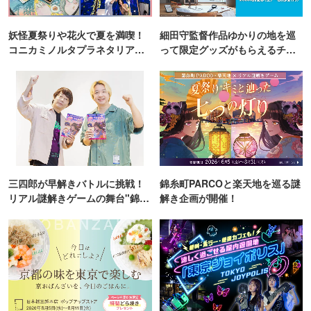
妖怪夏祭りや花火で夏を満喫！
細田守監督作品ゆかりの地を巡
コニカミノルタプラネタリア
って限定グッズがもらえるチャ
TOKYO
ンス！
三四郎が早解きバトルに挑戦！
錦糸町PARCOと楽天地を巡る謎
リアル謎解きゲームの舞台"錦糸
解き企画が開催！
町PARCO・楽天地"を巡る！