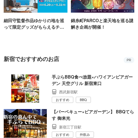
細田守監督作品ゆかりの地を巡
錦糸町PARCOと楽天地を巡る謎
って限定グッズがもらえるチャ
解き企画が開催！
ンス！
新宿でおすすめのお店
PR
手ぶらBBQ食べ放題×ハワイアンビアガー
デン 天空グリル 新宿東口
西武新宿駅
おすすめ
BBQ
【バーベキュー×ビアガーデン】 BBQてら
す 御来光
新宿三丁目駅
おすすめ
外飲み