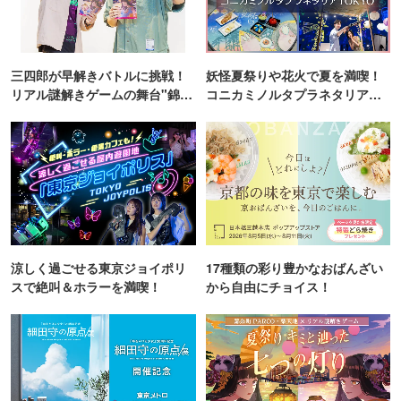
三四郎が早解きバトルに挑戦！
妖怪夏祭りや花火で夏を満喫！
リアル謎解きゲームの舞台"錦糸
コニカミノルタプラネタリア
町PARCO・楽天地"を巡る！
TOKYO
涼しく過ごせる東京ジョイポリ
17種類の彩り豊かなおばんざい
スで絶叫＆ホラーを満喫！
から自由にチョイス！