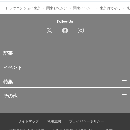
レッツエンジョイ東京
関東おでかけ
関東イベント
東京おでかけ
東
Follow Us
記事
イベント
特集
その他
サイトマップ
利用規約
プライバシーポリシー