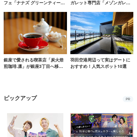
フェ「ナナズ グリーンティー」
ガレット専門店「メゾンガレッ
新店が自由が丘にオープン
ト」有楽町にオープン
銀座で愛される喫茶店「炭火焙
羽田空港周辺って実はデートに
煎珈琲.凛」が銀座3丁目へ移転
おすすめ！人気スポット10選
オープン！
ピックアップ
PR