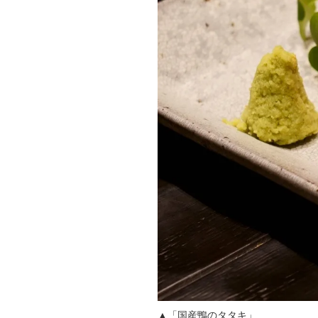
▲「国産鴨のタタキ」