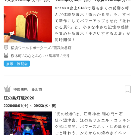
entaku史上SNSで最も多くの反響を呼
んだ体験型展示『微わかる展』を、すべ
て新作にしてパワーアップさせた『微わ
かる展2』と、小さな小さな記憶や感情
を集めた新展示『小さいすぎるよ展』が
同時開催！
横浜ワールドポーターズ
/
西武渋谷店
桜木町
/
みなとみらい
/
馬車道
/
渋谷
展示・展覧会
神奈川県
藤沢市
江の島灯籠2026
2026/08/01(土) ～ 09/23(水・祝)
“光の絵巻”は、江島神社 瑞心門〜石
段〜辺津宮、江の島サムエル・コッキン
グ苑に展開。パワースポット江の島を丸
ごと味わう、夕方からの煌めきイベン