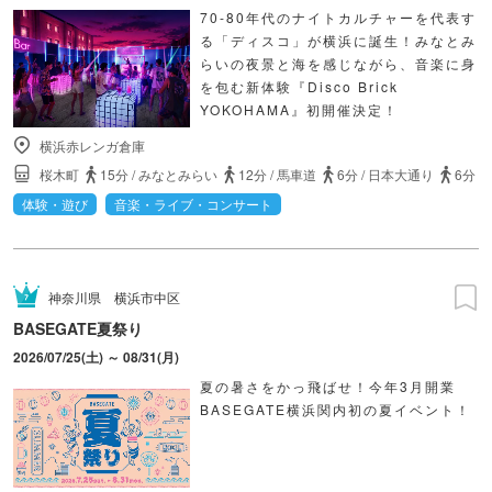
70-80年代のナイトカルチャーを代表す
る「ディスコ」が横浜に誕生！みなとみ
らいの夜景と海を感じながら、音楽に身
を包む新体験『Disco Brick
YOKOHAMA』初開催決定！
横浜赤レンガ倉庫
桜木町
15分
/
みなとみらい
12分
/
馬車道
6分
/
日本大通り
6分
体験・遊び
音楽・ライブ・コンサート
神奈川県
横浜市中区
BASEGATE夏祭り
2026/07/25(土) ～ 08/31(月)
夏の暑さをかっ飛ばせ！今年3月開業
BASEGATE横浜関内初の夏イベント！