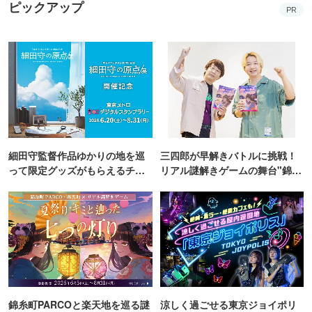
ピックアップ
PR
細田守監督作品ゆかりの地を巡
三四郎が早解きバトルに挑戦！
って限定グッズがもらえるチャ
リアル謎解きゲームの舞台"錦糸
ンス！
町PARCO・楽天地"を巡る！
錦糸町PARCOと楽天地を巡る謎
涼しく過ごせる東京ジョイポリ