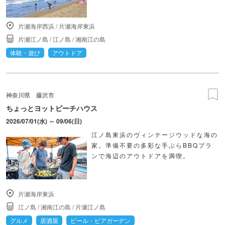
片瀬海岸西浜
/
片瀬海岸東浜
片瀬江ノ島
/
江ノ島
/
湘南江の島
体験・遊び
アウトドア
神奈川県
藤沢市
ちょっとヨットビーチハウス
2026/07/01(水) ～ 09/06(日)
江ノ島東浜のヴィンテージウッドな海の
家。準備不要の多彩な手ぶらBBQプラ
ンで海辺のアウトドアを満喫。
片瀬海岸東浜
江ノ島
/
湘南江の島
/
片瀬江ノ島
グルメ
居酒屋
ビール・ビアガーデン