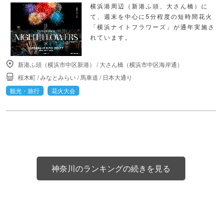
横浜港周辺（新港ふ頭、大さん橋）に
て、週末を中心に5分程度の短時間花火
「横浜ナイトフラワーズ」が通年実施さ
れています。
新港ふ頭（横浜市中区新港）
/
大さん橋（横浜市中区海岸通）
桜木町
/
みなとみらい
/
馬車道
/
日本大通り
観光・旅行
花火大会
神奈川のランキングの続きを見る