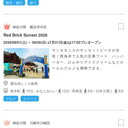
観光・旅行
祭り
神奈川県
横浜市中区
Red Brick Sunset 2026
2026/08/01(土) ～ 08/30(日) ※7月31日(金)は17:00プレオープン
サンタモニカのサンセットビーチが出
現！西海岸で人気の定番フード、ハンバ
ーガー、ひんやりアイスクリームなどロ
ーカルグルメも満喫できる。
横浜赤レンガ倉庫
桜木町
15分
/
みなとみらい
12分
/
馬車道
6分
/
日本大通り
6分
グルメ
スイーツ
神奈川県
川崎市川崎区