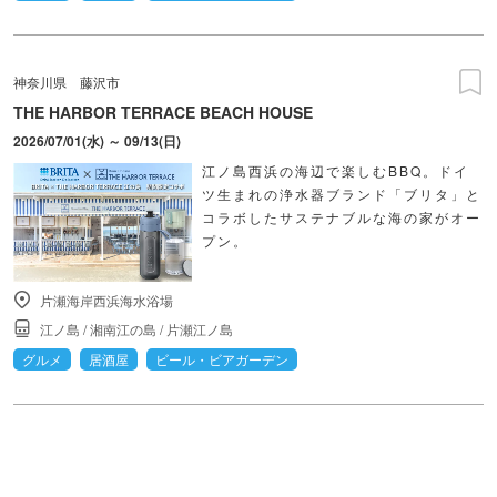
神奈川県
藤沢市
THE HARBOR TERRACE BEACH HOUSE
2026/07/01(水) ～ 09/13(日)
江ノ島西浜の海辺で楽しむBBQ。ドイ
ツ生まれの浄水器ブランド「ブリタ」と
コラボしたサステナブルな海の家がオー
プン。
片瀬海岸西浜海水浴場
江ノ島
/
湘南江の島
/
片瀬江ノ島
グルメ
居酒屋
ビール・ビアガーデン