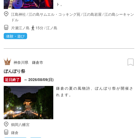
ト。
江島神社
/
江の島サムエル・コッキング苑
/
江の島岩屋
/
江の島シーキャン
ドル
片瀬江ノ島
15分
/
江ノ島
体験・遊び
神奈川県
鎌倉市
ぼんぼり祭
～ 2026/08/09(日)
鎌倉の夏の風物詩、ぼんぼり祭が開催さ
れます。
鶴岡八幡宮
鎌倉