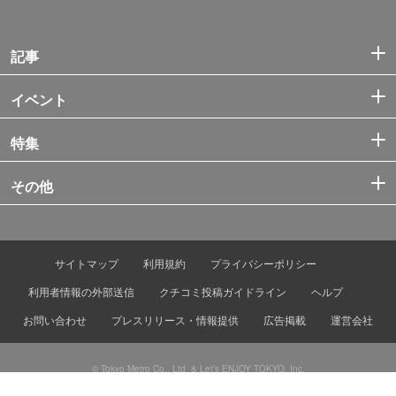
記事
イベント
特集
その他
サイトマップ
利用規約
プライバシーポリシー
利用者情報の外部送信
クチコミ投稿ガイドライン
ヘルプ
お問い合わせ
プレスリリース・情報提供
広告掲載
運営会社
© Tokyo Metro Co., Ltd. & Let’s ENJOY TOKYO, Inc.