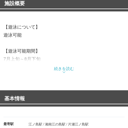
施設概要
【遊泳について】
遊泳可能
【遊泳可能期間】
7月上旬～8月下旬
続きを読む
【禁止事項】
バーベキュー、キャンプ、花火(各自が行うもの)
基本情報
【海の家】
あり
※諸状況により、掲載しております電話番号や料金が変更
最寄駅
江ノ島駅 / 湘南江の島駅 / 片瀬江ノ島駅