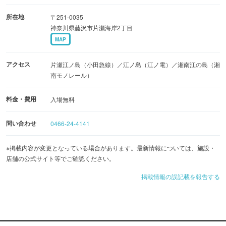
になる場合があります。事前に施設・店舗までお問合せい
所在地
〒251-0035
ただくか、公式サイト等で最新情報をご確認ください。
神奈川県藤沢市片瀬海岸2丁目
MAP
アクセス
片瀬江ノ島（小田急線）／江ノ島（江ノ電）／湘南江の島（湘
南モノレール）
料金・費用
入場無料
問い合わせ
0466-24-4141
※掲載内容が変更となっている場合があります。最新情報については、施設・
店舗の公式サイト等でご確認ください。
掲載情報の誤記載を報告する