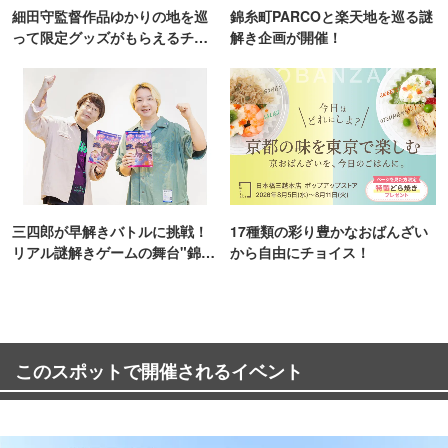
細田守監督作品ゆかりの地を巡
錦糸町PARCOと楽天地を巡る謎
って限定グッズがもらえるチャ
解き企画が開催！
ンス！
三四郎が早解きバトルに挑戦！
17種類の彩り豊かなおばんざい
リアル謎解きゲームの舞台"錦糸
から自由にチョイス！
町PARCO・楽天地"を巡る！
このスポットで開催されるイベント