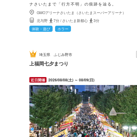
ナさいたまで「行方不明」の痕跡を辿る。
GMOアリーナさいたま（さいたまスーパーアリーナ）
北与野
7分
/
さいたま新都心
3分
体験・遊び
ホラー
埼玉県
ふじみ野市
上福岡七夕まつり
2026/08/08(土) ～ 08/09(日)