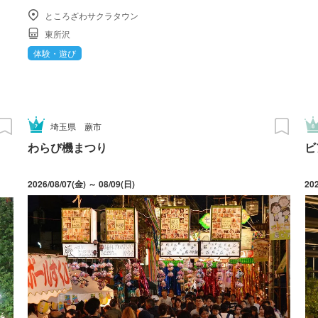
ところざわサクラタウン
東所沢
体験・遊び
埼玉県
蕨市
わらび機まつり
ビ
2026/08/07(金) ～ 08/09(日)
20