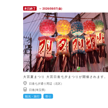
～ 2026/08/07(金)
大宮夏まつり 大宮日進七夕まつりが開催されます。
日進七夕通り周辺（北区）
日進(埼玉県)
観光・旅行
祭り