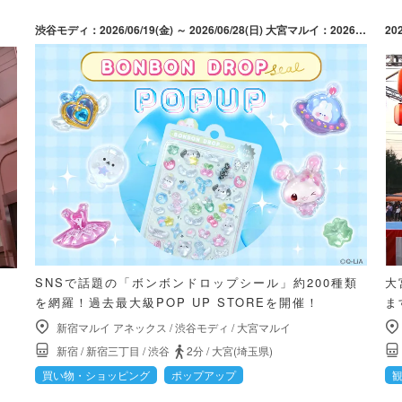
渋谷モディ：2026/06/19(金) ～ 2026/06/28(日) 大宮マルイ：2026/06/19(金) ～ 2026/06/28(日) 新宿マルイ アネックス：2026/08/28(金) ～ 2026/09/06(日)
20
SNSで話題の「ボンボンドロップシール」約200種類
大
を網羅！過去最大級POP UP STOREを開催！
ま
新宿マルイ アネックス
/
渋谷モディ
/
大宮マルイ
新宿
/
新宿三丁目
/
渋谷
2分
/
大宮(埼玉県)
買い物・ショッピング
ポップアップ