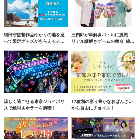
細田守監督作品ゆかりの地を巡
三四郎が早解きバトルに挑戦！
って限定グッズがもらえるチャ
リアル謎解きゲームの舞台"錦糸
ンス！
町PARCO・楽天地"を巡る！
涼しく過ごせる東京ジョイポリ
17種類の彩り豊かなおばんざい
スで絶叫＆ホラーを満喫！
から自由にチョイス！