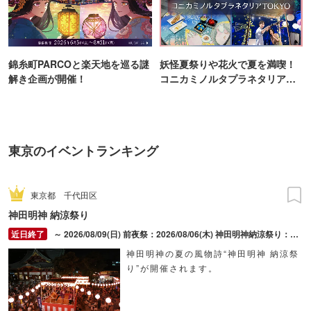
錦糸町PARCOと楽天地を巡る謎
妖怪夏祭りや花火で夏を満喫！
解き企画が開催！
コニカミノルタプラネタリア
TOKYO
東京のイベントランキング
東京都
千代田区
神田明神 納涼祭り
～ 2026/08/09(日) 前夜祭：2026/08/06(木) 神田明神納涼祭り：2026/08/07(金) ～ 2026/08/09(日)
神田明神の夏の風物詩“神田明神 納涼祭
り”が開催されます。