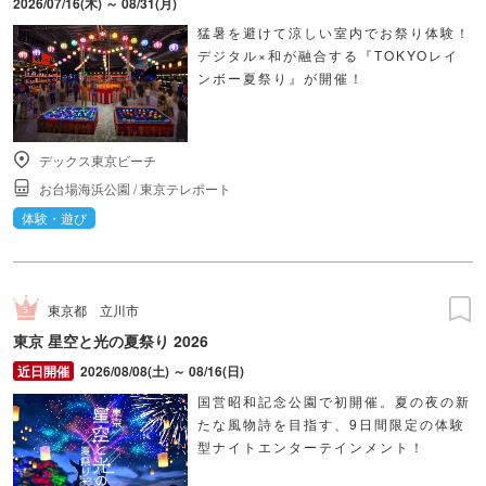
2026/07/16(木) ～ 08/31(月)
猛暑を避けて涼しい室内でお祭り体験！
デジタル×和が融合する『TOKYOレイ
ンボー夏祭り』が開催！
デックス東京ビーチ
お台場海浜公園
/
東京テレポート
体験・遊び
東京都
立川市
東京 星空と光の夏祭り 2026
2026/08/08(土) ～ 08/16(日)
国営昭和記念公園で初開催。夏の夜の新
たな風物詩を目指す、9日間限定の体験
型ナイトエンターテインメント！