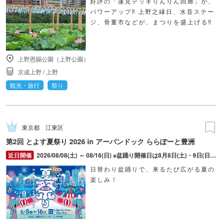
好評の「蓮見デッキりんりん回廊」が、
パワーアップ‼ 上野之縁日、水音ステー
ジ、骨董市などが、まつりを盛上げる‼
上野恩賜公園（上野公園）
京成上野
/
上野
観光・旅行
祭り
東京都
江東区
第2回 とよす夏祭り 2026 in アーバンドック ららぽーと豊洲
2026/08/08(土) ～ 08/16(日) ※盆踊り開催日は8月8日(土)・9日(日)・11日(火・祝)・15日(土)・16日(日)のみ。 ※縁日およびキッチンカーについては期間中の全日程営業予定。 ※開催コンテンツは日によって異なります。
日替わり盆踊りで、来るたび広がる夏の
楽しみ！