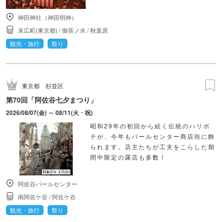
神田神社（神田明神）
末広町(東京都)
/
御茶ノ水
/
秋葉原
観光・旅行
祭り
東京都
杉並区
第70回「阿佐谷七夕まつり」
2026/08/07(金) ～ 08/11(火・祝)
昭和29年の初回から続く伝統のハリボ
テが、今年もパールセンター商店街に飾
られます。店主たちが工夫をこらした期
間中限定の露店も多数！
阿佐谷パールセンター
南阿佐ケ谷
/
阿佐ケ谷
観光・旅行
祭り