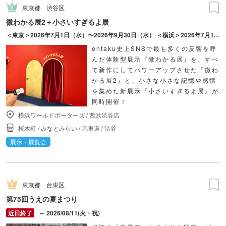
東京都
渋谷区
微わかる展2＋小さいすぎるよ展
＜東京＞2026年7月1日（水）〜2026年9月30日（水） ＜横浜＞2026年7月17日（金）〜2026年10月18日（日）
entaku史上SNSで最も多くの反響を呼
んだ体験型展示『微わかる展』を、すべ
て新作にしてパワーアップさせた『微わ
かる展2』と、小さな小さな記憶や感情
を集めた新展示『小さいすぎるよ展』が
同時開催！
横浜ワールドポーターズ
/
西武渋谷店
桜木町
/
みなとみらい
/
馬車道
/
渋谷
展示・展覧会
東京都
台東区
第75回うえの夏まつり
～ 2026/08/11(火・祝)