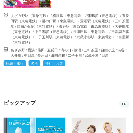
あざみ野駅（東急電鉄）
/
横浜駅（東急電鉄）
/
蒲田駅（東急電鉄）
/
五反
田駅（東急電鉄）
/
溝の口駅（東急電鉄）
/
鷺沼駅（東急電鉄）
/
三軒茶屋
駅
/
自由が丘駅（東急電鉄）
/
渋谷駅（東急電鉄・東急東横線）
/
大井町駅
（東急電鉄）
/
中目黒駅（東急電鉄）
/
長津田駅（東急電鉄）
/
田園調布駅
（東急電鉄）
/
二子玉川駅（東急電鉄）
/
武蔵小杉駅（東急電鉄）
/
目黒駅
（東急電鉄）
あざみ野
/
横浜
/
蒲田
/
五反田
/
溝の口
/
鷺沼
/
三軒茶屋
/
自由が丘
/
渋谷
/
大井町
/
中目黒
/
長津田
/
田園調布
/
二子玉川
/
武蔵小杉
/
目黒
観光・旅行
名所
神社・お寺
ピックアップ
PR