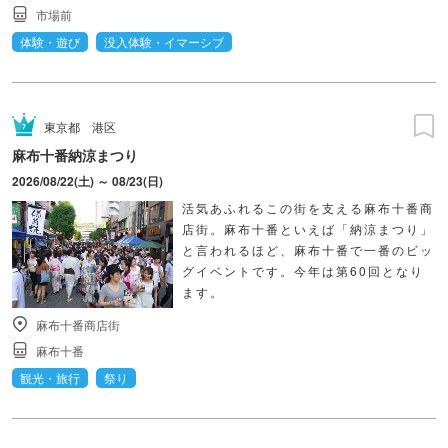
市場前
体験・遊び
没入体験・イマーシブ
東京都
港区
麻布十番納涼まつり
2026/08/22(土) ～ 08/23(日)
活気あふれるこの街を支える麻布十番商
店街。麻布十番といえば「納涼まつり」
と言われるほど、麻布十番で一番のビッ
グイベントです。今年は第60回となり
ます。
麻布十番商店街
麻布十番
観光・旅行
祭り