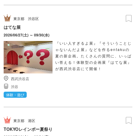
東京都
渋谷区
はてな展
2026/06/27(土) ～ 09/30(水)
『いい人すぎるよ展』『そういうことじ
ゃないんだよ展』などを作るentakuの
夏の新企画。たくさんの質問に、いっぱ
い答える！体験型の企画展『はてな展』
が西武渋谷店にて開催！
西武渋谷店
渋谷
体験・遊び
東京都
港区
TOKYOレインボー夏祭り