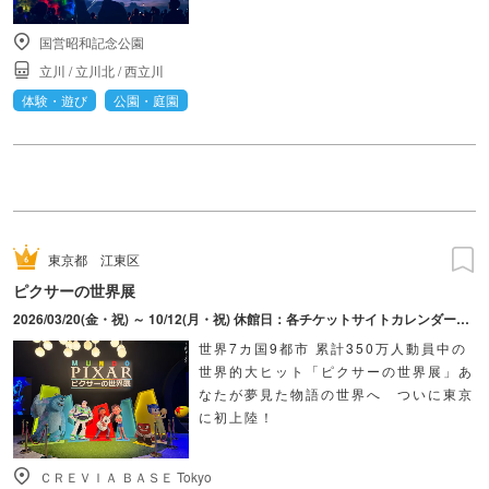
国営昭和記念公園
立川
/
立川北
/
西立川
体験・遊び
公園・庭園
東京都
江東区
ピクサーの世界展
2026/03/20(金・祝) ～ 10/12(月・祝) 休館日：各チケットサイトカレンダーにてご確認ください。
世界7カ国9都市 累計350万人動員中の
世界的大ヒット「ピクサーの世界展」あ
なたが夢見た物語の世界へ ついに東京
に初上陸！
ＣＲＥＶＩＡ ＢＡＳＥ Tokyo