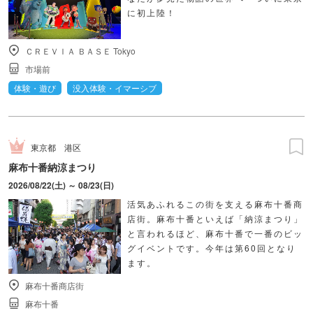
に初上陸！
ＣＲＥＶＩＡ ＢＡＳＥ Tokyo
市場前
体験・遊び
没入体験・イマーシブ
東京都
港区
麻布十番納涼まつり
2026/08/22(土) ～ 08/23(日)
活気あふれるこの街を支える麻布十番商
店街。麻布十番といえば「納涼まつり」
と言われるほど、麻布十番で一番のビッ
グイベントです。今年は第60回となり
ます。
麻布十番商店街
麻布十番