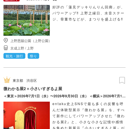
好評の「蓮見デッキりんりん回廊」が、
パワーアップ‼ 上野之縁日、水音ステー
ジ、骨董市などが、まつりを盛上げる‼
上野恩賜公園（上野公園）
京成上野
/
上野
観光・旅行
祭り
東京都
渋谷区
微わかる展2＋小さいすぎるよ展
＜東京＞2026年7月1日（水）〜2026年9月30日（水） ＜横浜＞2026年7月17日（金）〜2026年10月18日（日）
entaku史上SNSで最も多くの反響を呼
んだ体験型展示『微わかる展』を、すべ
て新作にしてパワーアップさせた『微わ
かる展2』と、小さな小さな記憶や感情
を集めた新展示『小さいすぎるよ展』が