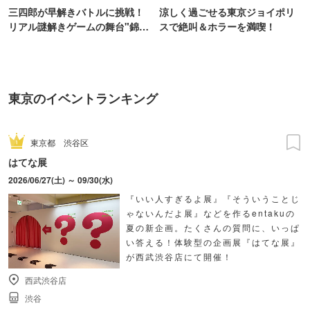
三四郎が早解きバトルに挑戦！
涼しく過ごせる東京ジョイポリ
リアル謎解きゲームの舞台"錦糸
スで絶叫＆ホラーを満喫！
町PARCO・楽天地"を巡る！
東京のイベントランキング
東京都
渋谷区
はてな展
2026/06/27(土) ～ 09/30(水)
『いい人すぎるよ展』『そういうことじ
ゃないんだよ展』などを作るentakuの
夏の新企画。たくさんの質問に、いっぱ
い答える！体験型の企画展『はてな展』
が西武渋谷店にて開催！
西武渋谷店
渋谷