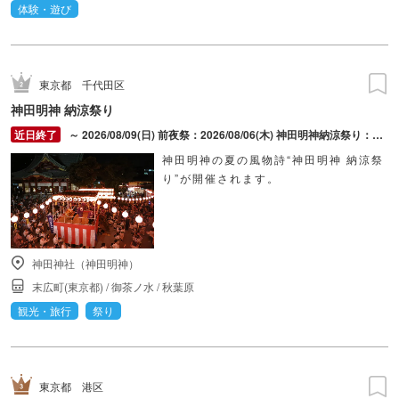
体験・遊び
東京都
千代田区
神田明神 納涼祭り
～ 2026/08/09(日) 前夜祭：2026/08/06(木) 神田明神納涼祭り：2026/08/07(金) ～ 2026/08/09(日)
神田明神の夏の風物詩“神田明神 納涼祭
り”が開催されます。
神田神社（神田明神）
末広町(東京都)
/
御茶ノ水
/
秋葉原
観光・旅行
祭り
東京都
港区