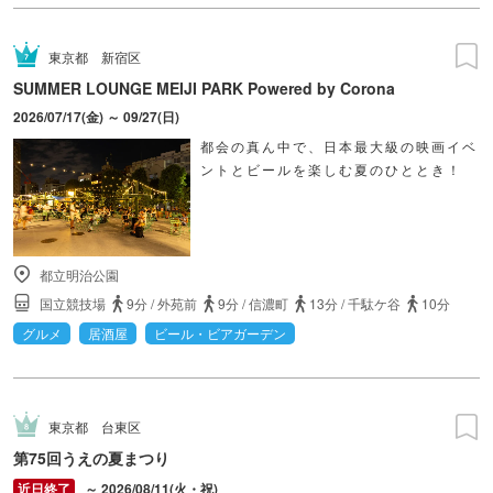
東京都
新宿区
SUMMER LOUNGE MEIJI PARK Powered by Corona
2026/07/17(金) ～ 09/27(日)
都会の真ん中で、日本最大級の映画イベ
ントとビールを楽しむ夏のひととき！
都立明治公園
国立競技場
9分
/
外苑前
9分
/
信濃町
13分
/
千駄ケ谷
10分
グルメ
居酒屋
ビール・ビアガーデン
東京都
台東区
第75回うえの夏まつり
～ 2026/08/11(火・祝)