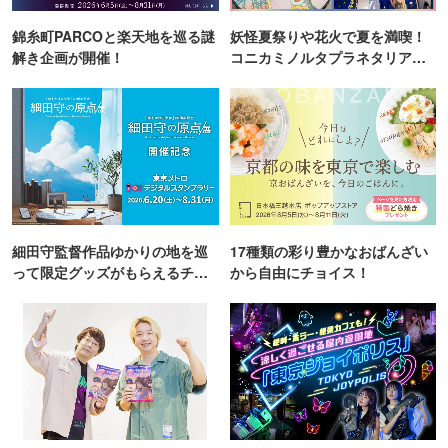
錦糸町PARCOと楽天地を巡る謎
妖怪夏祭りや花火で夏を満喫！
解き企画が開催！
コニカミノルタプラネタリア
TOKYO
細田守監督作品ゆかりの地を巡
17種類の彩り豊かなおばんざい
って限定グッズがもらえるチャ
から自由にチョイス！
ンス！