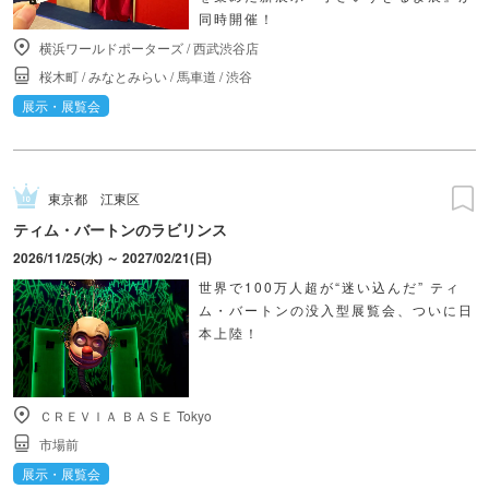
同時開催！
横浜ワールドポーターズ
/
西武渋谷店
桜木町
/
みなとみらい
/
馬車道
/
渋谷
展示・展覧会
東京都
江東区
ティム・バートンのラビリンス
2026/11/25(水) ～ 2027/02/21(日)
世界で100万人超が“迷い込んだ” ティ
ム・バートンの没入型展覧会、ついに日
本上陸！
ＣＲＥＶＩＡ ＢＡＳＥ Tokyo
市場前
展示・展覧会