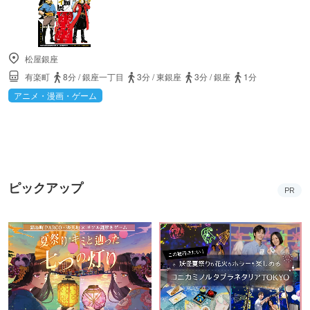
松屋銀座
有楽町
8分
/
銀座一丁目
3分
/
東銀座
3分
/
銀座
1分
アニメ・漫画・ゲーム
ピックアップ
PR