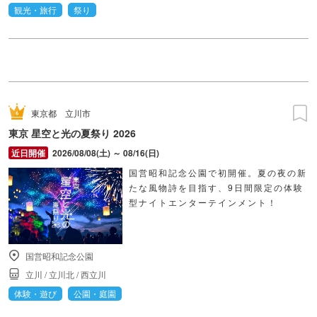
観光・旅行
祭り
東京都
立川市
東京 星空と光の夏祭り 2026
2026/08/08(土) ～ 08/16(日)
国営昭和記念公園で初開催。夏の夜の新
たな風物詩を目指す、9日間限定の体験
型ナイトエンターテインメント！
国営昭和記念公園
立川
/
立川北
/
西立川
体験・遊び
公園・庭園