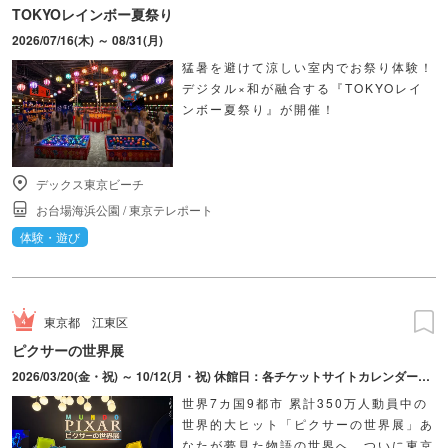
TOKYOレインボー夏祭り
2026/07/16(木) ～ 08/31(月)
猛暑を避けて涼しい室内でお祭り体験！
デジタル×和が融合する『TOKYOレイ
ンボー夏祭り』が開催！
デックス東京ビーチ
お台場海浜公園
/
東京テレポート
体験・遊び
東京都
江東区
ピクサーの世界展
2026/03/20(金・祝) ～ 10/12(月・祝) 休館日：各チケットサイトカレンダーにてご確認ください。
世界7カ国9都市 累計350万人動員中の
世界的大ヒット「ピクサーの世界展」あ
なたが夢見た物語の世界へ ついに東京