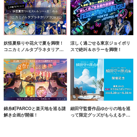
妖怪夏祭りや花火で夏を満喫！
涼しく過ごせる東京ジョイポリ
コニカミノルタプラネタリア
スで絶叫＆ホラーを満喫！
TOKYO
錦糸町PARCOと楽天地を巡る謎
細田守監督作品ゆかりの地を巡
解き企画が開催！
って限定グッズがもらえるチャ
ンス！