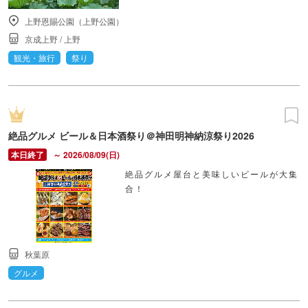
上野恩賜公園（上野公園）
京成上野
/
上野
観光・旅行
祭り
絶品グルメ ビール＆日本酒祭り＠神田明神納涼祭り2026
～ 2026/08/09(日)
絶品グルメ屋台と美味しいビールが大集
合！
秋葉原
グルメ