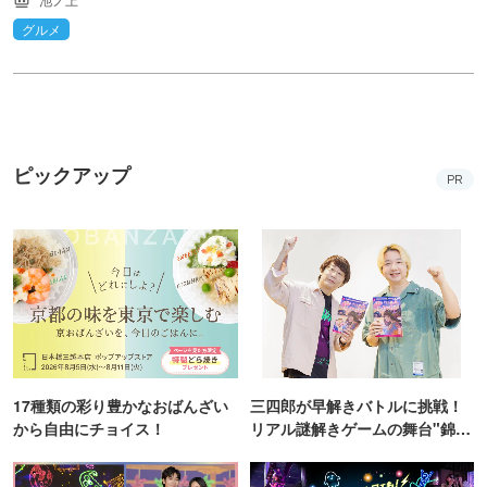
グルメ
ピックアップ
PR
17種類の彩り豊かなおばんざい
三四郎が早解きバトルに挑戦！
から自由にチョイス！
リアル謎解きゲームの舞台"錦糸
町PARCO・楽天地"を巡る！