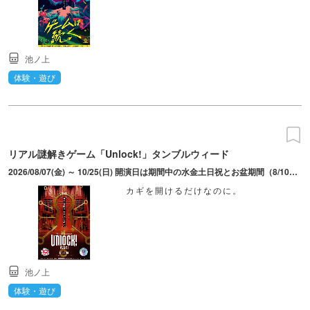
池ノ上
体験・遊び
リアル謎解きゲーム「Unlock!」タンブルウィード
2026/08/07(金) ～ 10/25(日) 開演日は期間中の水金土日祝とお盆期間（8/10（月）・13（木））。8/12（水）・26（水）は開催なし。開演時間は平日16:30/19:30、土日祝10:00/13:00/16:00/19:00。開場は15分前、入場締め切りは開演の2分前。
カギを開けるだけなのに。
池ノ上
体験・遊び