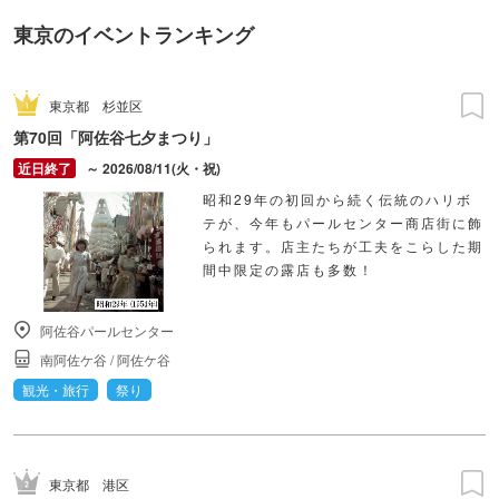
東京のイベントランキング
東京都
杉並区
第70回「阿佐谷七夕まつり」
～ 2026/08/11(火・祝)
昭和29年の初回から続く伝統のハリボ
テが、今年もパールセンター商店街に飾
られます。店主たちが工夫をこらした期
間中限定の露店も多数！
阿佐谷パールセンター
南阿佐ケ谷
/
阿佐ケ谷
観光・旅行
祭り
東京都
港区