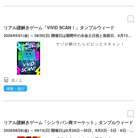
リアル謎解きゲーム「ViViD SCAN！」タンブルウィード
2026/05/01(金) ～ 08/30(日) 開催日は期間中の水金土日祝と祝前日、8月13日（8月26日は実施なし）。基本的に30分毎にスタート。合間に間隔が開く回もあり。開場は開演の5分前、入場締切は2分前。
ナゾが解けたらビビッとスキャン！
池ノ上
体験・遊び
リアル謎解きゲーム「シンラバン商マーケット」タンブルウィード
2026/08/28(金) ～ 09/13(日) 開催日は8月28日～30日、9月2日・5日・6日・11日～13日。「シンラバン商マーケット2」が同時に再演を行う。開演時刻は10:00/12:45/15:45/18:30で日によって異なる。開場は開演の15分前。入場締切は2分前。