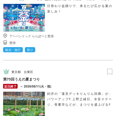
日替わり盆踊りで、来るたび広がる夏の
楽しみ！
アーバンドック ららぽーと豊洲
豊洲
観光・旅行
祭り
東京都
台東区
第75回うえの夏まつり
～ 2026/08/11(火・祝)
好評の「蓮見デッキりんりん回廊」が、
パワーアップ‼ 上野之縁日、水音ステー
ジ、骨董市などが、まつりを盛上げる‼