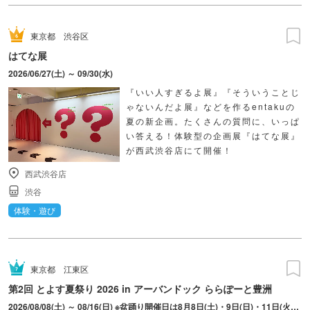
東京都
渋谷区
はてな展
2026/06/27(土) ～ 09/30(水)
『いい人すぎるよ展』『そういうことじ
ゃないんだよ展』などを作るentakuの
夏の新企画。たくさんの質問に、いっぱ
い答える！体験型の企画展『はてな展』
が西武渋谷店にて開催！
西武渋谷店
渋谷
体験・遊び
東京都
江東区
第2回 とよす夏祭り 2026 in アーバンドック ららぽーと豊洲
2026/08/08(土) ～ 08/16(日) ※盆踊り開催日は8月8日(土)・9日(日)・11日(火・祝)・15日(土)・16日(日)のみ。 ※縁日およびキッチンカーについては期間中の全日程営業予定。 ※開催コンテンツは日によって異なります。