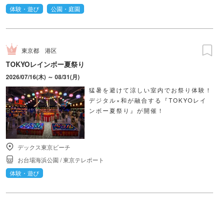
体験・遊び
公園・庭園
東京都
港区
TOKYOレインボー夏祭り
2026/07/16(木) ～ 08/31(月)
猛暑を避けて涼しい室内でお祭り体験！
デジタル×和が融合する『TOKYOレイ
ンボー夏祭り』が開催！
デックス東京ビーチ
お台場海浜公園
/
東京テレポート
体験・遊び