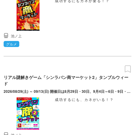
成功するにもカネが要る！？
池ノ上
グルメ
リアル謎解きゲーム「シンラバン商マーケット2」タンブルウィー
ド
2026/08/29(土) ～ 09/13(日) 開催日は8月29日・30日、9月4日～6日・9日・12日・13日。「シンラバン商マーケット」が同時に再演を行う。開演時刻は10:00/12:45/15:45/18:30。開場は開演の15分前。入場締切は2分前。
成功するにも、カネがいる！？
池ノ上