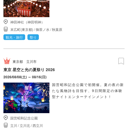
神田神社（神田明神）
末広町(東京都)
/
御茶ノ水
/
秋葉原
観光・旅行
祭り
東京都
立川市
東京 星空と光の夏祭り 2026
2026/08/08(土) ～ 08/16(日)
国営昭和記念公園で初開催。夏の夜の新
たな風物詩を目指す、9日間限定の体験
型ナイトエンターテインメント！
国営昭和記念公園
立川
/
立川北
/
西立川