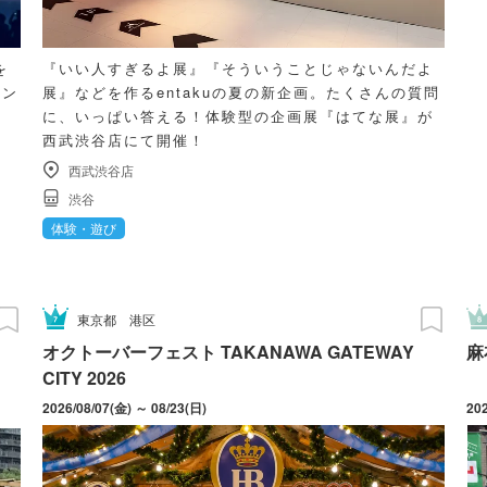
を
『いい人すぎるよ展』『そういうことじゃないんだよ
メン
展』などを作るentakuの夏の新企画。たくさんの質問
に、いっぱい答える！体験型の企画展『はてな展』が
西武渋谷店にて開催！
西武渋谷店
渋谷
体験・遊び
東京都
港区
オクトーバーフェスト TAKANAWA GATEWAY
麻
CITY 2026
2026/08/07(金) ～ 08/23(日)
20