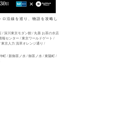
トロ沿線を巡り、物語を攻略し
店
/
深川東京モダン館
/
丸善 お茶の水店
情報センター
/
東京ワールドゲート
/
/
東京人力 浅草オレンジ通り
/
仲町
/
新御茶ノ水
/
御茶ノ水
/
東陽町
/
草