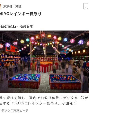
東京都
港区
OKYOレインボー夏祭り
26/07/16(木) ～ 08/31(月)
暑を避けて涼しい室内でお祭り体験！デジタル×和が
合する『TOKYOレインボー夏祭り』が開催！
デックス東京ビーチ