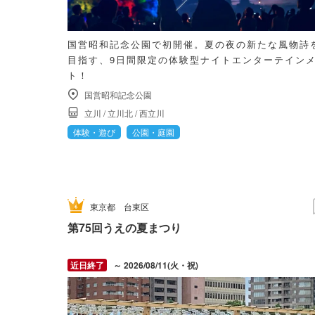
国営昭和記念公園で初開催。夏の夜の新たな風物詩
目指す、9日間限定の体験型ナイトエンターテイン
ト！
国営昭和記念公園
立川
/
立川北
/
西立川
体験・遊び
公園・庭園
東京都
台東区
第75回うえの夏まつり
～ 2026/08/11(火・祝)