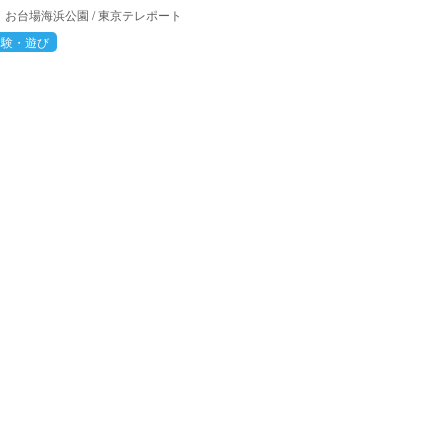
お台場海浜公園
/
東京テレポート
体験・遊び