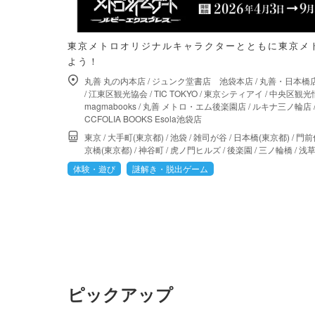
東京メトロオリジナルキャラクターとともに東京メ
よう！
丸善 丸の内本店
/
ジュンク堂書店 池袋本店
/
丸善・日本橋
/
江東区観光協会
/
TIC TOKYO
/
東京シティアイ
/
中央区観光
magmabooks
/
丸善 メトロ・エム後楽園店
/
ルキナ三ノ輪店
CCFOLIA BOOKS Esola池袋店
東京
/
大手町(東京都)
/
池袋
/
雑司が谷
/
日本橋(東京都)
/
門前
京橋(東京都)
/
神谷町
/
虎ノ門ヒルズ
/
後楽園
/
三ノ輪橋
/
浅
体験・遊び
謎解き・脱出ゲーム
ピックアップ