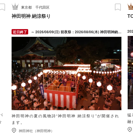
東京都
千代田区
神田明神 納涼祭り
T
20
～ 2026/08/09(日) 前夜祭：2026/08/06(木) 神田明神納涼祭り：2026/08/07(金) ～ 2026/08/09(日)
パ
猛
神田明神の夏の風物詩“神田明神 納涼祭り”が開催され
を
融
ます。
神田神社（神田明神）