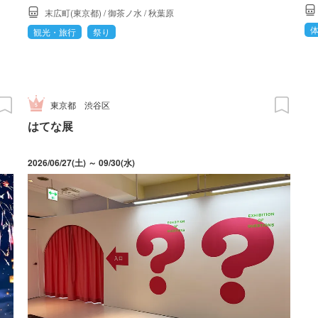
末広町(東京都)
/
御茶ノ水
/
秋葉原
観光・旅行
祭り
東京都
渋谷区
はてな展
2026/06/27(土) ～ 09/30(水)