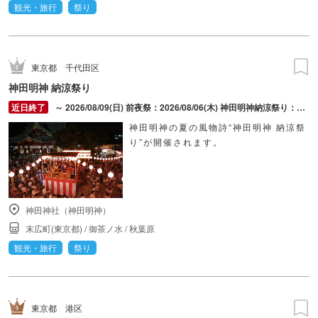
観光・旅行
祭り
東京都
千代田区
神田明神 納涼祭り
～ 2026/08/09(日) 前夜祭：2026/08/06(木) 神田明神納涼祭り：2026/08/07(金) ～ 2026/08/09(日)
神田明神の夏の風物詩“神田明神 納涼祭
り”が開催されます。
神田神社（神田明神）
末広町(東京都)
/
御茶ノ水
/
秋葉原
観光・旅行
祭り
東京都
港区