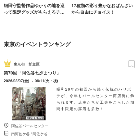
細田守監督作品ゆかりの地を巡
17種類の彩り豊かなおばんざい
って限定グッズがもらえるチャ
から自由にチョイス！
ンス！
東京のイベントランキング
東京都
杉並区
第70回「阿佐谷七夕まつり」
2026/08/07(金) ～ 08/11(火・祝)
昭和29年の初回から続く伝統のハリボ
テが、今年もパールセンター商店街に飾
られます。店主たちが工夫をこらした期
間中限定の露店も多数！
阿佐谷パールセンター
南阿佐ケ谷
/
阿佐ケ谷