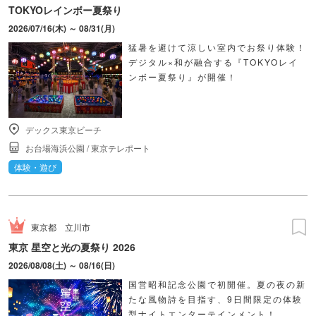
TOKYOレインボー夏祭り
2026/07/16(木) ～ 08/31(月)
猛暑を避けて涼しい室内でお祭り体験！
デジタル×和が融合する『TOKYOレイ
ンボー夏祭り』が開催！
デックス東京ビーチ
お台場海浜公園
/
東京テレポート
体験・遊び
東京都
立川市
東京 星空と光の夏祭り 2026
2026/08/08(土) ～ 08/16(日)
国営昭和記念公園で初開催。夏の夜の新
たな風物詩を目指す、9日間限定の体験
型ナイトエンターテインメント！