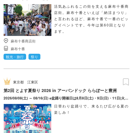
活気あふれるこの街を支える麻布十番商
店街。麻布十番といえば「納涼まつり」
と言われるほど、麻布十番で一番のビッ
グイベントです。今年は第60回となり
ます。
麻布十番商店街
麻布十番
観光・旅行
祭り
東京都
江東区
第2回 とよす夏祭り 2026 in アーバンドック ららぽーと豊洲
2026/08/08(土) ～ 08/16(日) ※盆踊り開催日は8月8日(土)・9日(日)・11日(火・祝)・15日(土)・16日(日)のみ。 ※縁日およびキッチンカーについては期間中の全日程営業予定。 ※開催コンテンツは日によって異なります。
日替わり盆踊りで、来るたび広がる夏の
楽しみ！