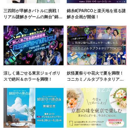
三四郎が早解きバトルに挑戦！
錦糸町PARCOと楽天地を巡る謎
リアル謎解きゲームの舞台"錦糸
解き企画が開催！
町PARCO・楽天地"を巡る！
涼しく過ごせる東京ジョイポリ
妖怪夏祭りや花火で夏を満喫！
スで絶叫＆ホラーを満喫！
コニカミノルタプラネタリア
TOKYO