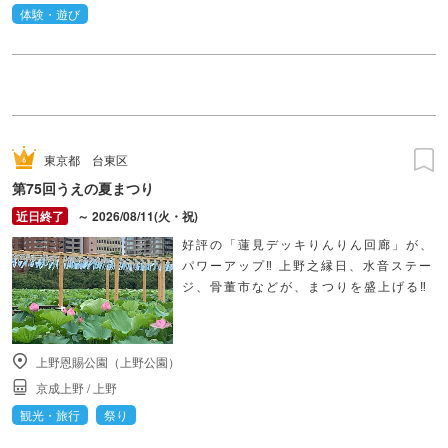
体験・遊び
東京都
台東区
第75回うえの夏まつり
～ 2026/08/11(火・祝)
好評の「蓮見デッキりんりん回廊」が、
パワーアップ‼ 上野之縁日、水音ステー
ジ、骨董市などが、まつりを盛上げる‼
上野恩賜公園（上野公園）
京成上野
/
上野
観光・旅行
祭り