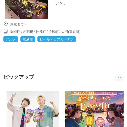
ーデン。
東京タワー
御成門
/
赤羽橋
/
神谷町
/
浜松町
/
大門(東京都)
グルメ
居酒屋
ビール・ビアガーデン
ピックアップ
PR