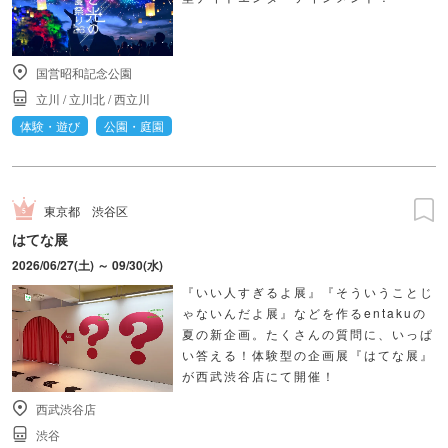
国営昭和記念公園
立川
/
立川北
/
西立川
体験・遊び
公園・庭園
東京都
渋谷区
はてな展
2026/06/27(土) ～ 09/30(水)
『いい人すぎるよ展』『そういうことじ
ゃないんだよ展』などを作るentakuの
夏の新企画。たくさんの質問に、いっぱ
い答える！体験型の企画展『はてな展』
が西武渋谷店にて開催！
西武渋谷店
渋谷