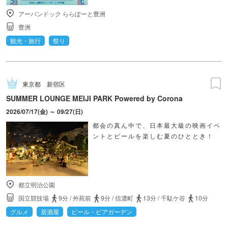
アーバンドック ららぽーと豊洲
豊洲
観光・旅行
祭り
東京都
新宿区
SUMMER LOUNGE MEIJI PARK Powered by Corona
2026/07/17(金) ～ 09/27(日)
都会の真ん中で、日本最大級の映画イベ
ントとビールを楽しむ夏のひととき！
都立明治公園
国立競技場
9分
/
外苑前
9分
/
信濃町
13分
/
千駄ケ谷
10分
グルメ
居酒屋
ビール・ビアガーデン