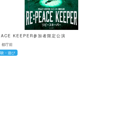
EACE KEEPER参加者限定公演
都庁前
体験・遊び