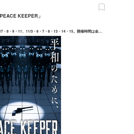
ACE KEEPER」
2026/08/07(金) ～ 11/15(日) 開催日は8/7・8・9・11、11/3・6・7・8・13・14・15。開催時間は金曜日19:30～。土日祝は10:00～、13:00～、16:00～、19:00～。