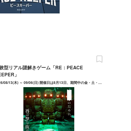
験型リアル謎解きゲーム「RE：PEACE
EEPER」
2026/08/13(木) ～ 09/06(日) 開催日は8月13日、期間中の金・土・日。開催時間は金曜日19:30～。土日祝は10:00～、13:00～、16:00～、19:00～。