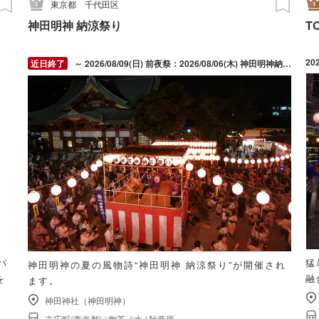
東京都
千代田区
神田明神 納涼祭り
T
20
～ 2026/08/09(日) 前夜祭：2026/08/06(木) 神田明神納涼祭り：2026/08/07(金) ～ 2026/08/09(日)
パ
猛
神田明神の夏の風物詩“神田明神 納涼祭り”が開催され
を
融
ます。
神田神社（神田明神）
末広町(東京都)
/
御茶ノ水
/
秋葉原