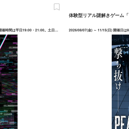
体験型リアル謎解きゲーム「PE
2026/06/17(水) ～ 08/30(日) 開催日は期間中の水木金土日祝日。開催時間は平日19:00・21:00。土日祝10:00・13:00・15:00・17:00・19:00。8/13・14の開催時間は10:00・13:00・15:00・17:00・19:00。