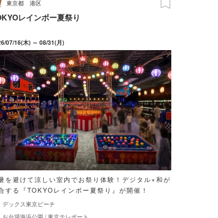
東京都
港区
OKYOレインボー夏祭り
26/07/16(木) ～ 08/31(月)
暑を避けて涼しい室内でお祭り体験！デジタル×和が
合する『TOKYOレインボー夏祭り』が開催！
デックス東京ビーチ
お台場海浜公園
/
東京テレポート