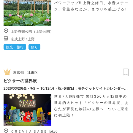
パワーアップ‼ 上野之縁日、水音ステー
ジ、骨董市などが、まつりを盛上げる‼
上野恩賜公園（上野公園）
京成上野
/
上野
観光・旅行
祭り
東京都
江東区
ピクサーの世界展
2026/03/20(金・祝) ～ 10/12(月・祝) 休館日：各チケットサイトカレンダーにてご確認ください。
世界7カ国9都市 累計350万人動員中の
世界的大ヒット「ピクサーの世界展」あ
なたが夢見た物語の世界へ ついに東京
に初上陸！
ＣＲＥＶＩＡ ＢＡＳＥ Tokyo