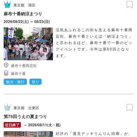
東京都
港区
麻布十番納涼まつり
2026/08/22(土) ～ 08/23(日)
活気あふれるこの街を支える麻布十番商
店街。麻布十番といえば「納涼まつり」
と言われるほど、麻布十番で一番のビッ
グイベントです。今年は第60回となり
ます。
麻布十番商店街
麻布十番
観光・旅行
祭り
東京都
台東区
第75回うえの夏まつり
～ 2026/08/11(火・祝)
好評の「蓮見デッキりんりん回廊」が、