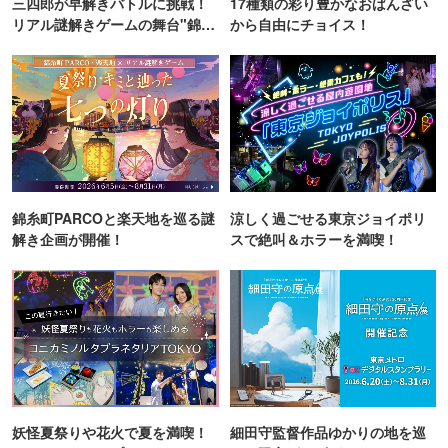
三四郎が早解きバトルに挑戦！
17種類の彩り豊かなおばんざい
リアル謎解きゲームの舞台"錦糸
から自由にチョイス！
町PARCO・楽天地"を巡る！
錦糸町PARCOと楽天地を巡る謎
涼しく過ごせる東京ジョイポリ
解き企画が開催！
スで絶叫＆ホラーを満喫！
妖怪夏祭りや花火で夏を満喫！
細田守監督作品ゆかりの地を巡