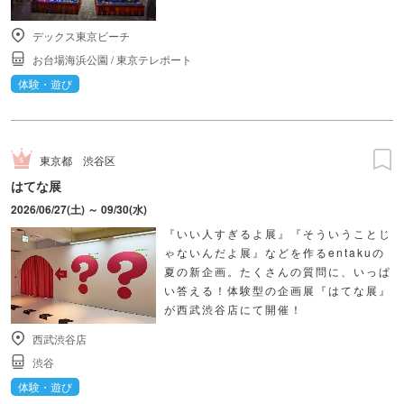
デックス東京ビーチ
お台場海浜公園
/
東京テレポート
体験・遊び
東京都
渋谷区
はてな展
2026/06/27(土) ～ 09/30(水)
『いい人すぎるよ展』『そういうことじ
ゃないんだよ展』などを作るentakuの
夏の新企画。たくさんの質問に、いっぱ
い答える！体験型の企画展『はてな展』
が西武渋谷店にて開催！
西武渋谷店
渋谷
体験・遊び