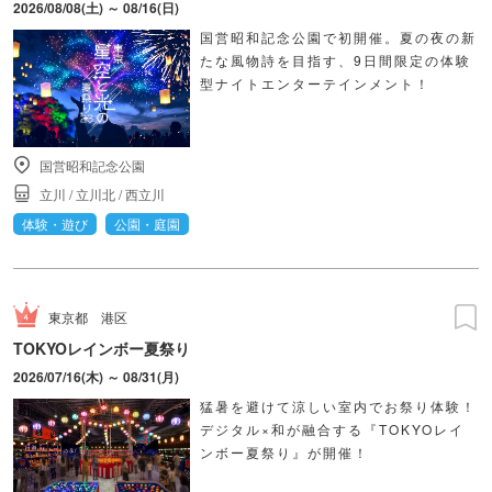
2026/08/08(土) ～ 08/16(日)
国営昭和記念公園で初開催。夏の夜の新
たな風物詩を目指す、9日間限定の体験
型ナイトエンターテインメント！
国営昭和記念公園
立川
/
立川北
/
西立川
体験・遊び
公園・庭園
東京都
港区
TOKYOレインボー夏祭り
2026/07/16(木) ～ 08/31(月)
猛暑を避けて涼しい室内でお祭り体験！
デジタル×和が融合する『TOKYOレイ
ンボー夏祭り』が開催！