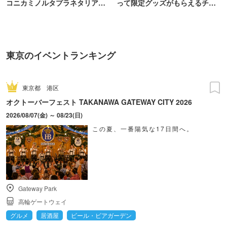
コニカミノルタプラネタリア
って限定グッズがもらえるチャ
TOKYO
ンス！
東京のイベントランキング
東京都
港区
オクトーバーフェスト TAKANAWA GATEWAY CITY 2026
2026/08/07(金) ～ 08/23(日)
この夏、一番陽気な17日間へ。
Gateway Park
高輪ゲートウェイ
グルメ
居酒屋
ビール・ビアガーデン