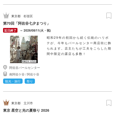
東京都
杉並区
第70回「阿佐谷七夕まつり」
～ 2026/08/11(火・祝)
昭和29年の初回から続く伝統のハリボ
テが、今年もパールセンター商店街に飾
られます。店主たちが工夫をこらした期
間中限定の露店も多数！
阿佐谷パールセンター
南阿佐ケ谷
/
阿佐ケ谷
観光・旅行
祭り
東京都
立川市
東京 星空と光の夏祭り 2026