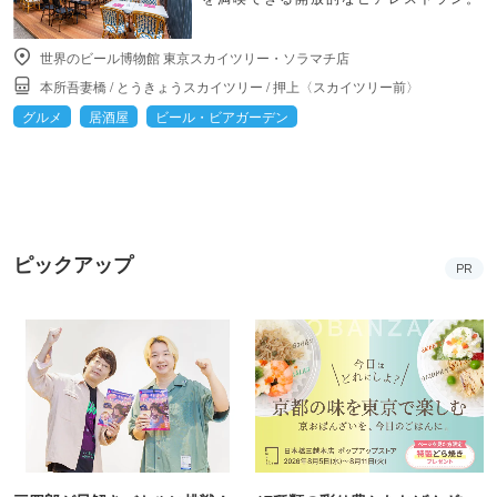
世界のビール博物館 東京スカイツリー・ソラマチ店
本所吾妻橋
/
とうきょうスカイツリー
/
押上〈スカイツリー前〉
グルメ
居酒屋
ビール・ビアガーデン
ピックアップ
PR