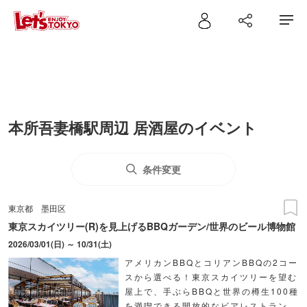
本所吾妻橋駅周辺 居酒屋のイベント
条件変更
東京都
墨田区
東京スカイツリー(R)を見上げるBBQガーデン/世界のビール博物館
2026/03/01(日) ～ 10/31(土)
アメリカンBBQとコリアンBBQの2コー
スから選べる！東京スカイツリーを望む
屋上で、手ぶらBBQと世界の樽生100種
を満喫できる開放的なビアレストラン。