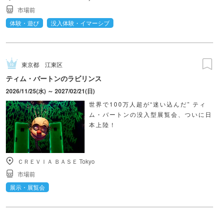
市場前
体験・遊び
没入体験・イマーシブ
東京都
江東区
ティム・バートンのラビリンス
2026/11/25(水) ～ 2027/02/21(日)
世界で100万人超が“迷い込んだ” ティ
ム・バートンの没入型展覧会、ついに日
本上陸！
ＣＲＥＶＩＡ ＢＡＳＥ Tokyo
市場前
展示・展覧会