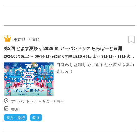
東京都
江東区
第2回 とよす夏祭り 2026 in アーバンドック ららぽーと豊洲
2026/08/08(土) ～ 08/16(日) ※盆踊り開催日は8月8日(土)・9日(日)・11日(火・祝)・15日(土)・16日(日)のみ。 ※縁日およびキッチンカーについては期間中の全日程営業予定。 ※開催コンテンツは日によって異なります。
日替わり盆踊りで、来るたび広がる夏の
楽しみ！
アーバンドック ららぽーと豊洲
豊洲
観光・旅行
祭り