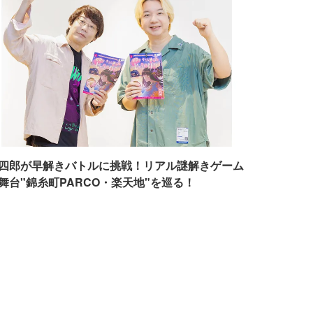
四郎が早解きバトルに挑戦！リアル謎解きゲーム
舞台"錦糸町PARCO・楽天地"を巡る！