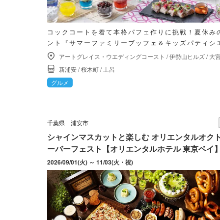
コックコートを着て本格パフェ作りに挑戦！夏休み
ント『サマーファミリーブッフェ＆キッズパティシ
アートグレイス・ウエディングコースト
/
伊勢山ヒルズ
/
大
新浦安
/
桜木町
/
土呂
グルメ
千葉県
浦安市
シャインマスカットと楽しむ オリエンタルオク
ーバーフェスト【オリエンタルホテル 東京ベイ
2026/09/01(火) ～ 11/03(火・祝)