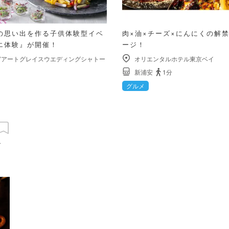
の思い出を作る子供体験型イベ
肉×油×チーズ×にんにくの解
エ体験』が開催！
ージ！
宮アートグレイスウエディングシャトー
オリエンタルホテル東京ベイ
新浦安
1分
グルメ
ト
】