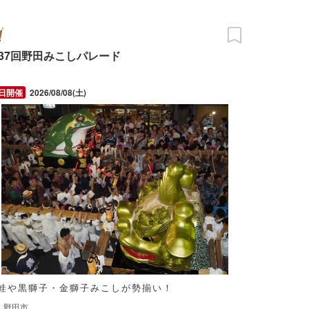
37回野田みこしパレード
2026/08/08(土)
蛙や黒獅子・金獅子みこしが勢揃い！
野田市