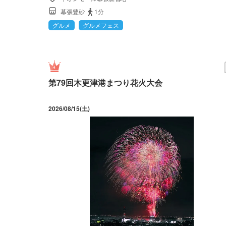
幕張豊砂
1分
グルメ
グルメフェス
第79回木更津港まつり花火大会
2026/08/15(土)