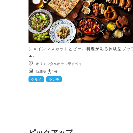
シャインマスカットとビール料理が彩る体験型ブッ
ェ。
オリエンタルホテル東京ベイ
新浦安
1分
グルメ
ランチ
ピックアップ