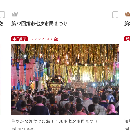
交
第72回旭市七夕市民まつり
第
～ 2026/08/07(金)
華やかな飾付けに魅了！旭市七夕市民まつり
雨
旭(千葉県)