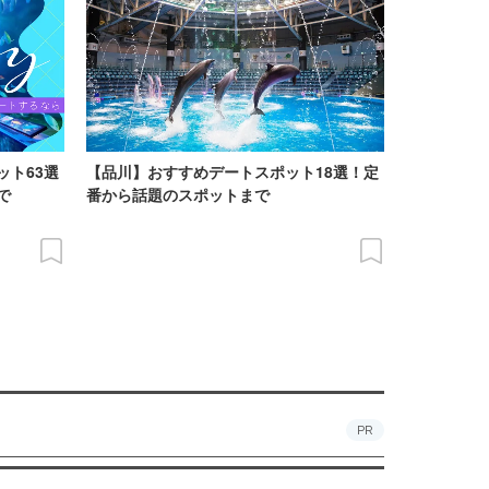
ット63選
【品川】おすすめデートスポット18選！定
で
番から話題のスポットまで
PR