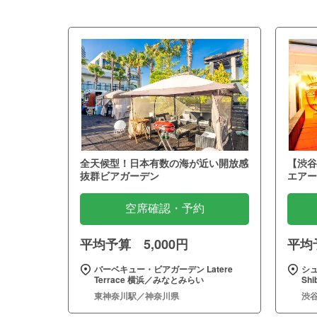
全天候型！日本有数の海が近い開放感
【渋谷
抜群ビアガーデン
エアー
空席確認・予約
平均予算 5,000円
平均予
バーベキュー・ビアガーデン Latere
シュ
Terrace 横浜／みなとみらい
Sh
東神奈川駅／神奈川県
渋