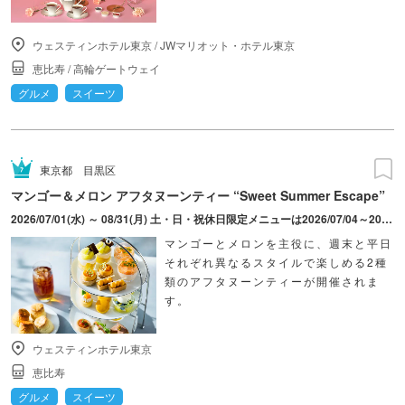
ウェスティンホテル東京
/
JWマリオット・ホテル東京
恵比寿
/
高輪ゲートウェイ
グルメ
スイーツ
東京都
目黒区
マンゴー＆メロン アフタヌーンティー “Sweet Summer Escape”
2026/07/01(水) ～ 08/31(月) 土・日・祝休日限定メニューは2026/07/04～2026/08/30開催。 平日限定メニューは2026/07/01～2026/08/31開催。
マンゴーとメロンを主役に、週末と平日
それぞれ異なるスタイルで楽しめる2種
類のアフタヌーンティーが開催されま
す。
ウェスティンホテル東京
恵比寿
グルメ
スイーツ