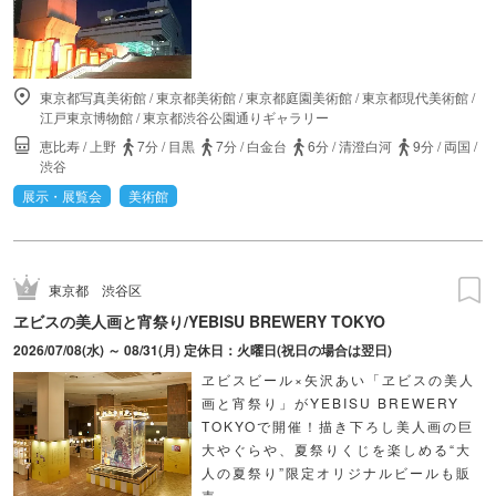
東京都写真美術館
/
東京都美術館
/
東京都庭園美術館
/
東京都現代美術館
/
江戸東京博物館
/
東京都渋谷公園通りギャラリー
恵比寿
/
上野
7分
/
目黒
7分
/
白金台
6分
/
清澄白河
9分
/
両国
/
渋谷
展示・展覧会
美術館
東京都
渋谷区
ヱビスの美人画と宵祭り/YEBISU BREWERY TOKYO
2026/07/08(水) ～ 08/31(月) 定休日：火曜日(祝日の場合は翌日)
ヱビスビール×矢沢あい「ヱビスの美人
画と宵祭り」がYEBISU BREWERY
TOKYOで開催！描き下ろし美人画の巨
大やぐらや、夏祭りくじを楽しめる“大
人の夏祭り”限定オリジナルビールも販
売。