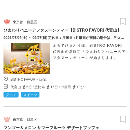
東京都
目黒区
ひまわりハニーアフタヌーンティー【BISTRO FAVORI 代官山】
2026/07/04(土) ～ 09/27(日) 定休日：月曜日 ※月曜日が祝日の場合は、翌火曜日を振替休業
まるでひまわり畑。BISTRO FAVORI
代官山の夏限定「ひまわりとハニーのア
フタヌーンティー」が始まります。
BISTRO FAVORI 代官山
代官山
6分
/
恵比寿
15分
/
中目黒
10分
グルメ
スイーツ
東京都
目黒区
マンゴー＆メロン サマーフルーツ デザートブッフェ