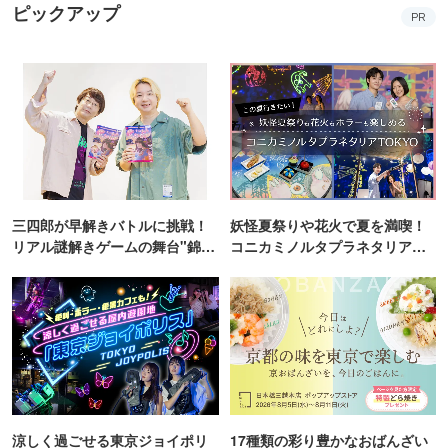
ピックアップ
PR
三四郎が早解きバトルに挑戦！
妖怪夏祭りや花火で夏を満喫！
リアル謎解きゲームの舞台"錦糸
コニカミノルタプラネタリア
町PARCO・楽天地"を巡る！
TOKYO
涼しく過ごせる東京ジョイポリ
17種類の彩り豊かなおばんざい