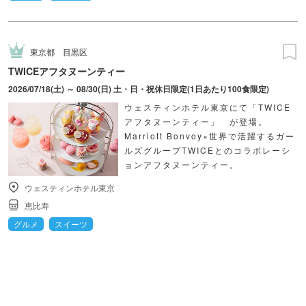
東京都
目黒区
TWICEアフタヌーンティー
2026/07/18(土) ～ 08/30(日) 土・日・祝休日限定(1日あたり100食限定)
ウェスティンホテル東京にて「TWICE
アフタヌーンティー」 が登場。
Marriott Bonvoy×世界で活躍するガー
ルズグループTWICEとのコラボレーシ
ョンアフタヌーンティー。
ウェスティンホテル東京
恵比寿
グルメ
スイーツ