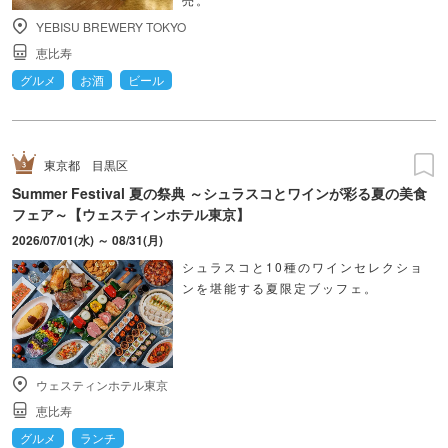
YEBISU BREWERY TOKYO
恵比寿
グルメ
お酒
ビール
東京都
目黒区
Summer Festival 夏の祭典 ～シュラスコとワインが彩る夏の美食
フェア～【ウェスティンホテル東京】
2026/07/01(水) ～ 08/31(月)
シュラスコと10種のワインセレクショ
ンを堪能する夏限定ブッフェ。
ウェスティンホテル東京
恵比寿
グルメ
ランチ