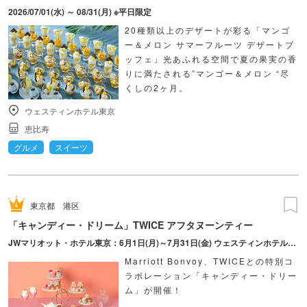
2026/07/01(水) ～ 08/31(月) ※平日限定
20種類以上のデザートが彩る「マンゴ
ー＆メロン サマーフルーツ デザートブ
ッフェ」光あふれる空間で夏の果実の香
りに満たされる”マンゴー＆メロン “尽
くしの2ヶ月。
ウェスティンホテル東京
恵比寿
グルメ
スイーツ
東京都
港区
「キャンディー・ドリーム」TWICE アフタヌーンティー
JWマリオット・ホテル東京：6月1日(月)～7月31日(金) ウェスティンホテル東京：7月18日(土)～8月30日(日) ※土日祝限定
Marriott Bonvoy、TWICEとの特別コ
ラボレーション「キャンディー・ドリー
ム」が開催！