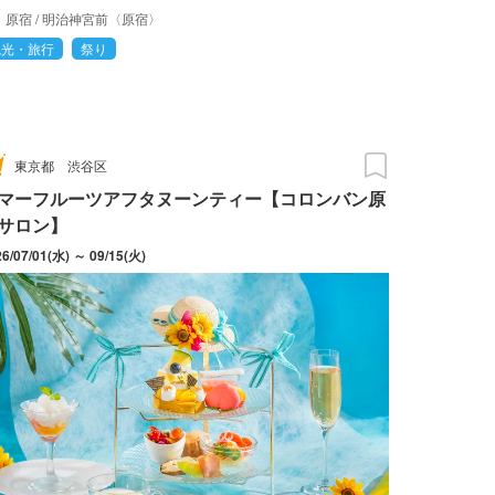
原宿
/
明治神宮前〈原宿〉
観光・旅行
祭り
東京都
渋谷区
マーフルーツアフタヌーンティー【コロンバン原
サロン】
26/07/01(水) ～ 09/15(火)