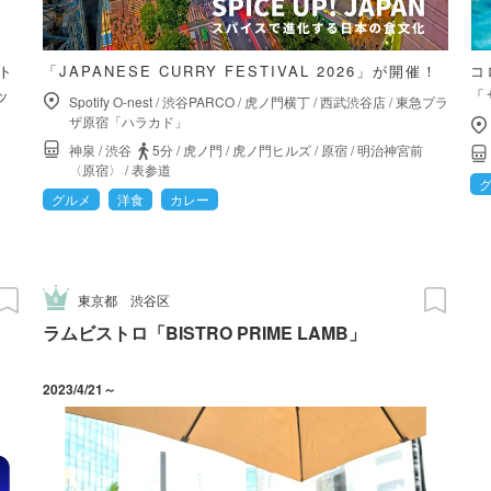
ト
「JAPANESE CURRY FESTIVAL 2026」が開催！
コ
ッ
「
Spotify O-nest
/
渋谷PARCO
/
虎ノ門横丁
/
西武渋谷店
/
東急プラ
ザ原宿「ハラカド」
神泉
/
渋谷
5分
/
虎ノ門
/
虎ノ門ヒルズ
/
原宿
/
明治神宮前
〈原宿〉
/
表参道
グルメ
洋食
カレー
東京都
渋谷区
ラムビストロ「BISTRO PRIME LAMB」
2023/4/21～