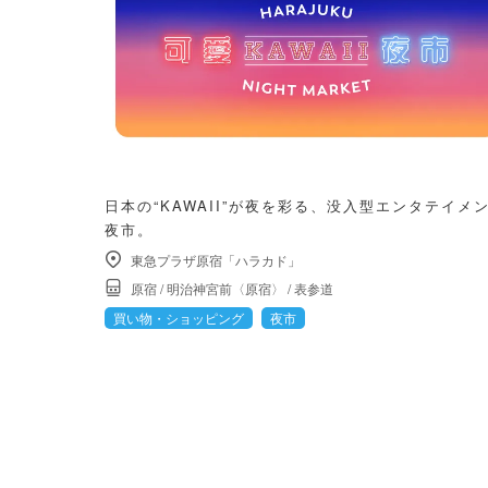
日本の“KAWAII”が夜を彩る、没入型エンタテイメ
夜市。
東急プラザ原宿「ハラカド」
原宿
/
明治神宮前〈原宿〉
/
表参道
買い物・ショッピング
夜市