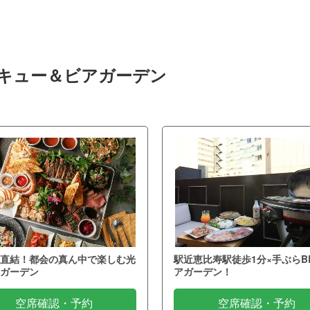
ベキュー＆ビアガーデン
直結！都会の真ん中で楽しむ光
駅近恵比寿駅徒歩1分×手ぶらB
ガーデン
アガーデン！
空席確認・予約
空席確認・予約