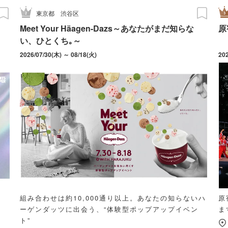
東京都
渋谷区
Meet Your Häagen-Dazs～あなたがまだ知らな
原
い、ひとくち｡～
2026/07/30(木) ～ 08/18(火)
20
組み合わせは約10,000通り以上。あなたの知らないハ
原
ーゲンダッツに出会う、“体験型ポップアップイベン
ま
ト”