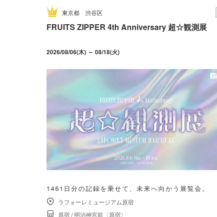
東京都
渋谷区
FRUITS ZIPPER 4th Anniversary 超☆観測展
2026/08/06(木) ～ 08/18(火)
1461日分の記録を乗せて、未来へ向かう展覧会。
ラフォーレミュージアム原宿
原宿
/
明治神宮前〈原宿〉