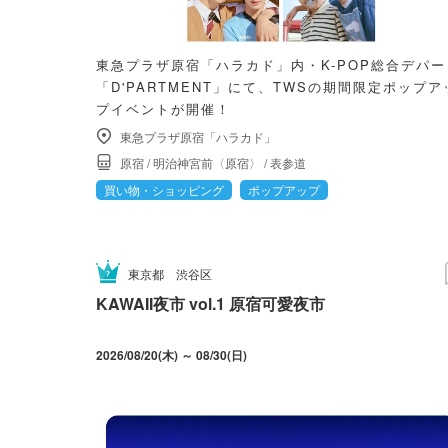
東急プラザ原宿「ハラカド」内・K-POP総合デパー
「D'PARTMENT」にて、TWSの期間限定ポップア
プイベントが開催！
東急プラザ原宿「ハラカド」
原宿
/
明治神宮前〈原宿〉
/
表参道
買い物・ショッピング
ポップアップ
東京都
渋谷区
KAWAII夜市 vol.1 原宿可愛夜市
2026/08/20(木) ～ 08/30(日)